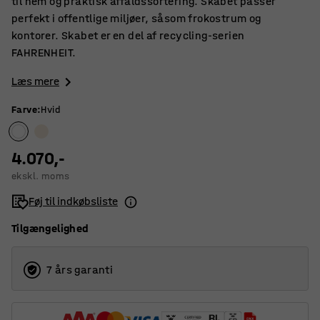
til nem og praktisk affaldssortering. Skabet passer
perfekt i offentlige miljøer, såsom frokostrum og
kontorer. Skabet er en del af recycling-serien
FAHRENHEIT.
Læs mere
Farve
:
Hvid
4.070,-
ekskl. moms
Føj til indkøbsliste
Tilgængelighed
7 års garanti