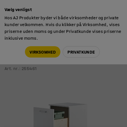
14 dages returret
Vælg venligst
Hos AJ Produkter byder vi både virksomheder og private
kunder velkommen. Hvis du klikker på Virksomhed, vises
priserne uden moms og under Privatkunde vises priserne
inklusive moms.
Affaldssortering
Sorteringsskabe
VIRKSOMHED
PRIVATKUNDE
Affaldssorteringsskab FAHRENHEIT
3 skuffer, hvid, 3 stk. 21 liters plastkasser
Art. nr.
:
255461