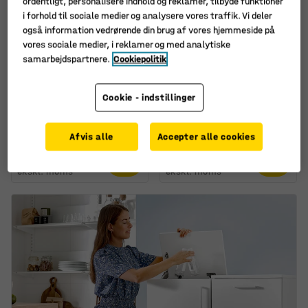
ordentligt, personalisere indhold og reklamer, tilbyde funktioner
i forhold til sociale medier og analysere vores traffik. Vi deler
også information vedrørende din brug af vores hjemmeside på
vores sociale medier, i reklamer og med analytiske
samarbejdspartnere.
Cookiepolitik
Cookie - indstillinger
Tipcontainer AZURE, 900
Tipcontainer AZURE, 150
liter, blå
liter, blå
Art. nr.
:
305013
Art. nr.
:
305010
Afvis alle
Accepter alle cookies
6.545,-
3.635,-
KØB
KØB
ekskl. moms
ekskl. moms