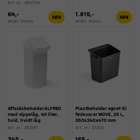
Art. nr.
:
254334
64,-
1.815,-
KØB
KØB
ekskl. moms
ekskl. moms
Affaldsbeholder ALFRED
Plastbeholder egnet til
med vippelåg, 40 liter,
fødevarer MOVE, 25 L,
hvid, hvidt låg
350x240x470 mm
Art. nr.
:
252151
Art. nr.
:
27020
345,-
165,-