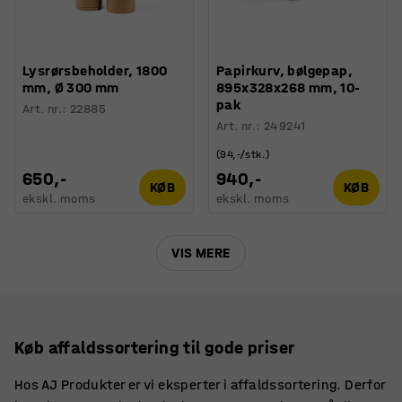
Lysrørsbeholder, 1800
Papirkurv, bølgepap,
mm, Ø 300 mm
895x328x268 mm, 10-
pak
Art. nr.
:
22885
Art. nr.
:
249241
(94,-/stk.)
650,-
940,-
KØB
KØB
ekskl. moms
ekskl. moms
VIS MERE
Køb affaldssortering til gode priser
Hos AJ Produkter er vi eksperter i affaldssortering. Derfor