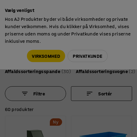
14 dages returret
Vælg venligst
Hos AJ Produkter byder vi både virksomheder og private
kunder velkommen. Hvis du klikker på Virksomhed, vises
priserne uden moms og under Privatkunde vises priserne
inklusive moms.
Affaldshåndtering & rengøring
Affaldssortering
Affaldssortering
VIRKSOMHED
PRIVATKUNDE
Affaldssorteringsspande
(30)
Affaldssorteringsvogne
(2)
Filtre
Sortér
60 produkter
Ny