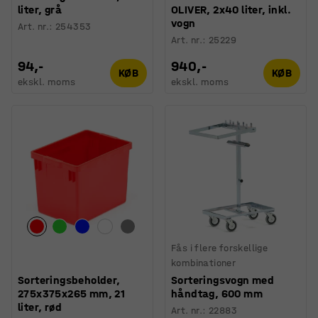
liter, grå
OLIVER, 2x40 liter, inkl.
vogn
Art. nr.
:
254353
Art. nr.
:
25229
94,-
940,-
KØB
KØB
ekskl. moms
ekskl. moms
Fås i flere forskellige
kombinationer
Sorteringsbeholder,
Sorteringsvogn med
275x375x265 mm, 21
håndtag, 600 mm
liter, rød
Art. nr.
:
22883