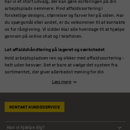
har vi et stort udvalg, der kan gøre sorteringen på din
arbejdsplads nemmere. Find affaldssortering i
forskellige designs, størrelser og farver her på siden. Har
du spørgsmål eller andet, er du velkommen til at kontakte
os for rådgivning. Vi sidder klar alle hverdage til at hjælpe
gennem på online chat og i telefonen.
Let affaldshåndtering på lageret og værkstedet
Hold arbejdspladsen ren og sikker med affaldssortering –
helt uden besvær. Det er bare at vælge det system fra
sortimentet, der giver allerbedst mening for din
arbejdsplads. Ofte er et lager og et værksted fyldt med
Læs mere
en masse værktøj eller varer, og her bør affaldssortingen
ikke stå i vejen. Et affaldssorteringssystem på hjul kan
derfor være den ideelle løsning. Skub nemt og hurtigt
affaldet væk, hvis der skal være fri passage eller rykkes
KONTAKT KUNDESERVICE
rundt på tingene. I AJ Produkter går vi højt op i
bæredygtighed og at sikre kvaliteten på vores produkter.
Kan vi hjælpe dig?
Derfor får du 7 års garanti på alt til affaldssortering, hvis