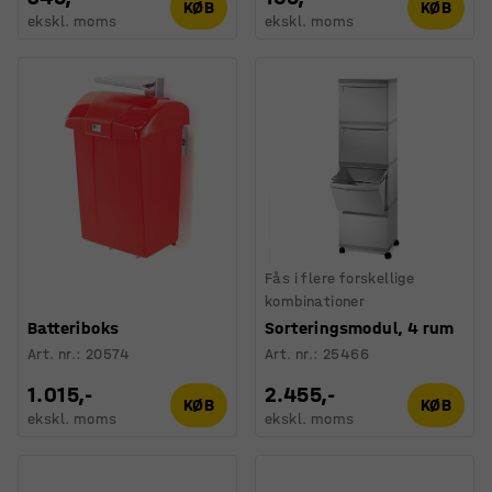
KØB
KØB
ekskl. moms
ekskl. moms
Fås i flere forskellige
kombinationer
Batteriboks
Sorteringsmodul, 4 rum
Art. nr.
:
20574
Art. nr.
:
25466
1.015,-
2.455,-
KØB
KØB
ekskl. moms
ekskl. moms