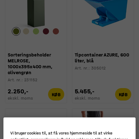
Sorteringsbeholder
Tipcontainer AZURE, 600
MELROSE,
liter, blå
1000x395x400 mm,
Art. nr.
:
305012
olivengrøn
Art. nr.
:
231152
2.250,-
5.455,-
KØB
KØB
ekskl. moms
ekskl. moms
Vi bruger cookies til, at få vores hjemmeside til at virke