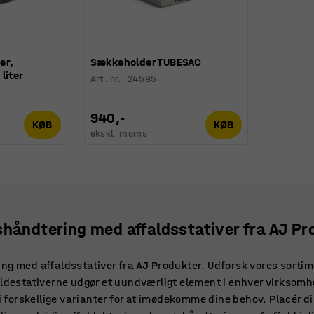
er,
Sækkeholder TUBESAC
liter
Art. nr.
:
24595
940,-
KØB
KØB
ekskl. moms
shåndtering med affaldsstativer fra AJ Pr
ng med affaldsstativer fra AJ Produkter. Udforsk vores sortime
aldestativerne udgør et uundværligt element i enhver virksomh
 i forskellige varianter for at imødekomme dine behov. Placér di