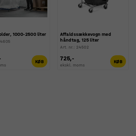
lder, 1000-2500 liter
Affaldssækkevogn med
håndtag, 125 liter
24605
Art. nr.
:
24502
-
725,-
KØB
KØB
oms
ekskl. moms