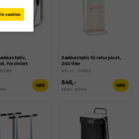
le cookies
sækkestativ,
Sækkestativ til returplast,
l, forzinket
240 liter
253961
Art. nr.
:
24602
545,-
KØB
KØB
oms
ekskl. moms