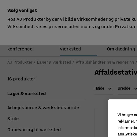
ekskl. moms
Vælg venligst
Hos AJ Produkter byder vi både virksomheder og private k
Virksomhed, vises priserne uden moms og under Privatkun
Kontor &
Lager &
konference
værksted
Omklædning
AJ Produkter
Lager & værksted
Affaldshåndtering & rengøring
Affaldsstati
16 produkter
Højde
Bredde
Lager & værksted
Arbejdsborde & værkstedsborde
Vi bruger c
Stole
reklamer, t
informatio
Opbevaring til værksted
analytisk