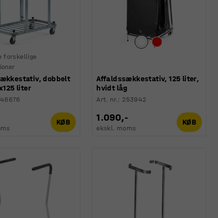
e forskellige
ioner
sækkestativ, dobbelt
Affaldssækkestativ, 125 liter,
x125 liter
hvidt låg
246676
Art. nr.
:
253942
1.090,-
KØB
KØB
oms
ekskl. moms