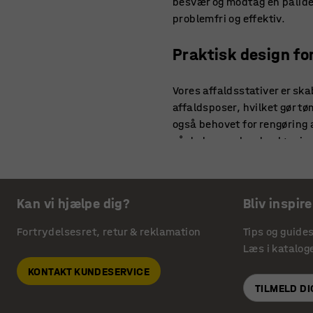
besvær og modtag en pålidel
problemfri og effektiv.
Praktisk design fo
Vores affaldsstativer er sk
affaldsposer, hvilket gør t
også behovet for rengøring af
så du kan vælge den løsning
Affaldsstativer me
Kan vi hjælpe dig?
Bliv inspire
Vores affaldsstativer er ikk
på god kvalitet passer vores
Fortrydelsesret, retur & reklamation
Tips og guide
værkstedet. Vi mener, at af
Læs i katalog
stativer er skabt med dette f
KONTAKT KUNDESERVICE
noget helt tredje kan du og
TILMELD D
vores stativer også anvende