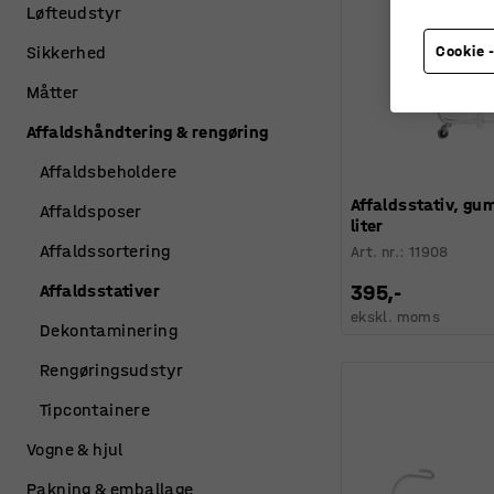
Løfteudstyr
Cookie -
Sikkerhed
Måtter
Affaldshåndtering & rengøring
Affaldsbeholdere
Affaldsstativ, gu
Affaldsposer
liter
Affaldssortering
Art. nr.
:
11908
395,-
Affaldsstativer
ekskl. moms
Dekontaminering
Rengøringsudstyr
Tipcontainere
Vogne & hjul
Pakning & emballage