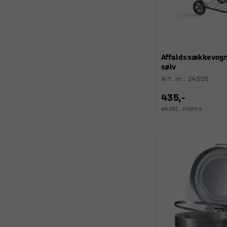
Affaldssækkevogn,
sølv
Art. nr.
:
24505
435,-
ekskl. moms