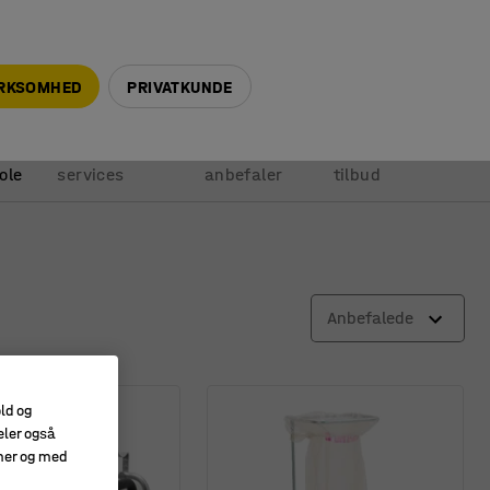
+45 5940 0999
info@ajprodukter.dk
IRKSOMHED
PRIVATKUNDE
Vores
Vi
Anmod om
ole
services
anbefaler
tilbud
Anbefalede
old og
eler også
amer og med