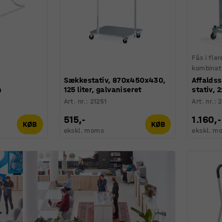
Fås i fler
kombinat
Sækkestativ, 870x450x430,
Affalds
n
125 liter, galvaniseret
stativ, 2
Art. nr.
:
21251
Art. nr.
:
515,-
1.160,-
KØB
KØB
ekskl. moms
ekskl. m