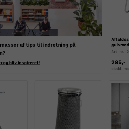
Affalds
 masser af tips til indretning på
gulvmode
Art. nr.
:
en?
285,-
r og bliv inspireret!
ekskl. m