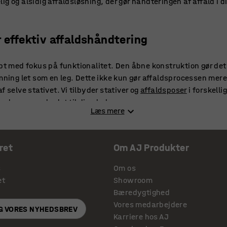
ig og alsidig affaldsløsning, der gør håndteringen af affald i
r effektiv affaldshåndtering
abt med fokus på funktionalitet. Den åbne konstruktion gør det
ømning let som en leg. Dette ikke kun gør affaldsprocessen mere
 selve stativet. Vi tilbyder stativer og
affaldsposer
i forskelli
, der passer bedst til dine behov.
Læs mere
d fokus på kvalitet og funktionalitet
ret
Om AJ Produkter
e blot praktiske redskaber, men også en funktionel tilføjelse t
 stativer problemfrit ind i enhver indretning, hvad enten det er
s
Om os
faldshåndtering kan være effektiv uden at gå på kompromis me
et
Showroom
or øje. Er du på udkig efter en
papirkurv
til kontoret,
affaldsso
Bæredygtighed
så finde mange andre affaldsløsninger her på vores hjemmeside
Vores medarbejdere
IG VORES NYHEDSBREV
s som holder til
vasketøjsposer
.
Karriere hos AJ