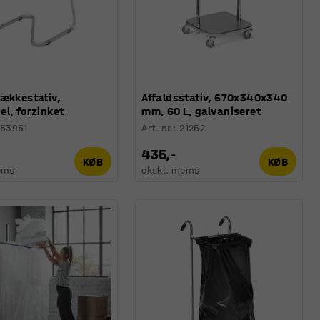
sækkestativ,
Affaldsstativ, 670x340x340
l, forzinket
mm, 60 L, galvaniseret
253951
Art. nr.
:
21252
435,-
KØB
KØB
oms
ekskl. moms