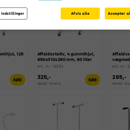
 indstillinger
Afvis alle
Accepter al
mmihjul, 125
Affaldsstativ, 4 gummihjul,
Affalds
690x310x280 mm, 60 liter
vægmode
Art. nr.
:
12352
Art. nr.
:
325,-
285,-
KØB
KØB
ekskl. moms
ekskl. m