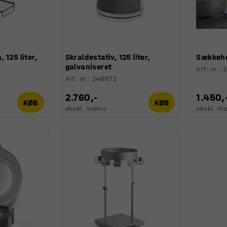
 125 liter,
Skraldestativ, 125 liter,
Sækkeho
galvaniseret
Art. nr.
:
Art. nr.
:
246672
2.760,-
1.450,
KØB
KØB
ekskl. moms
ekskl. m