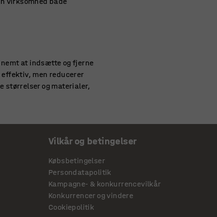
 din virksomhed både
 nemt at indsætte og fjerne
 effektiv, men reducerer
ge størrelser og materialer,
Vilkår og betingelser
il din virksomhed. Med fokus
 på kontoret, lageret eller
Købsbetingelser
d funktionalitet, og vores
Persondatapolitik
rtering til kantinen
eller
Kampagne- & konkurrencevilkår
. Derudover kan flere af
Konkurrencer og vindere
Cookiepolitik