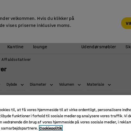
14 dages returret
under velkommen. Hvis du klikker på
V
de vises priserne inklusive moms.
Reception &
Kantine
lounge
Udendørsmøbler
Sk
Affaldsstativer
ver
Dybde
Diameter
Volumen
Materiale
ookies til, at få vores hjemmeside til at virke ordentligt, personalisere indh
ilbyde funktioner i forhold til sociale medier og analysere vores traffik. Vi d
n vedrørende din brug af vores hjemmeside på vores sociale medier, i rekl
e samarbejdspartnere.
Cookiepolitik