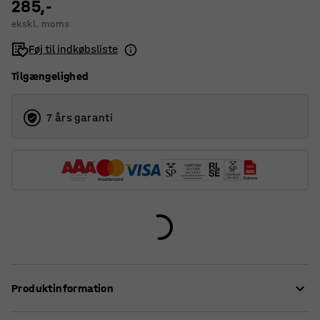
285,-
ekskl. moms
Føj til indkøbsliste
Tilgængelighed
7 års garanti
Produktinformation
Innovativ, moderne og flot designet affaldssækkeholder