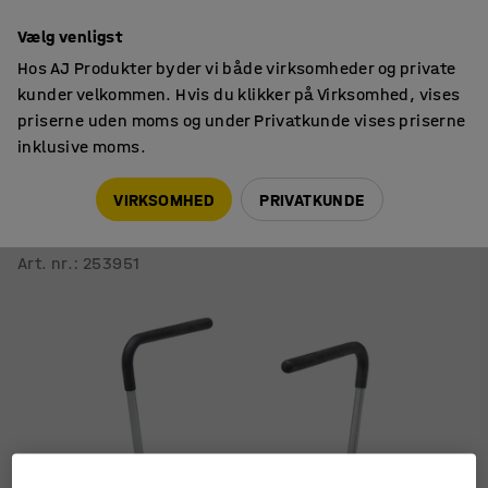
14 dages returret
Vælg venligst
Hos AJ Produkter byder vi både virksomheder og private
kunder velkommen. Hvis du klikker på Virksomhed, vises
priserne uden moms og under Privatkunde vises priserne
inklusive moms.
Affaldshåndtering & rengøring
Affaldsstativer
VIRKSOMHED
PRIVATKUNDE
Affaldssækkestativ
Gulvmodel, forzinket
Art. nr.
:
253951