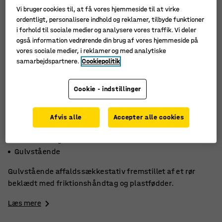
Vi bruger cookies til, at få vores hjemmeside til at virke
ordentligt, personalisere indhold og reklamer, tilbyde funktioner
i forhold til sociale medier og analysere vores traffik. Vi deler
også information vedrørende din brug af vores hjemmeside på
vores sociale medier, i reklamer og med analytiske
samarbejdspartnere.
Cookiepolitik
Cookie - indstillinger
Afvis alle
Accepter alle cookies
Moderne design
Med håndtag
Gulvstående
Gulvstående affaldssækkestativ fremstillet af et rør
beklædt med friktionshåndtag og plastfødder.
Læs mere