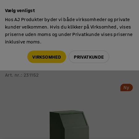
14 dages returret
Vælg venligst
Hos AJ Produkter byder vi både virksomheder og private
kunder velkommen. Hvis du klikker på Virksomhed, vises
priserne uden moms og under Privatkunde vises priserne
inklusive moms.
Affaldssortering
Affaldssorteringsspande
VIRKSOMHED
PRIVATKUNDE
Sorteringsbeholder MELROSE
1000x395x400 mm, olivengrøn
Art. nr.
:
231152
Ny