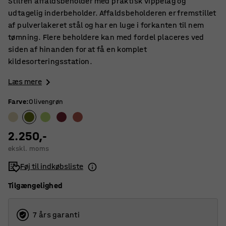
Stilren affaldsbeholder med praktisk vippelåg og
udtagelig inderbeholder. Affaldsbeholderen er fremstillet
af pulverlakeret stål og har en luge i forkanten til nem
tømning. Flere beholdere kan med fordel placeres ved
siden af hinanden for at få en komplet
kildesorteringsstation.
Læs mere
Farve
:
Olivengrøn
2.250,-
ekskl. moms
Føj til indkøbsliste
Tilgængelighed
7 års garanti