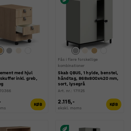
Fås i flere forskellige
kombinationer
lement med hjul
Skab QBUS, 1 hylde, benstel,
skuffer inkl. greb,
håndtag, 868x800x420 mm,
eg
sort, lysegrå
170366
Art. nr.
:
171125
-
2.115,-
KØB
KØB
oms
ekskl. moms