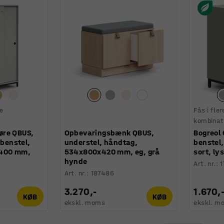
ge
Fås i fler
kombinat
øre QBUS,
Opbevaringsbænk QBUS,
Bogreol 
 benstel,
understel, håndtag,
benstel
x400 mm,
534x800x420 mm, eg, grå
sort, ly
hynde
Art. nr.
:
1
Art. nr.
:
187486
3.270,-
1.670,
KØB
KØB
ekskl. moms
ekskl. m