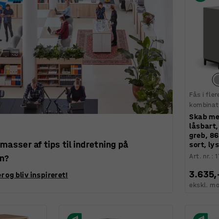
Fås i fler
kombinat
Skab me
låsbart,
greb, 8
 masser af tips til indretning på
sort, ly
Art. nr.
:
1
en?
3.635,
r og bliv inspireret!
ekskl. m