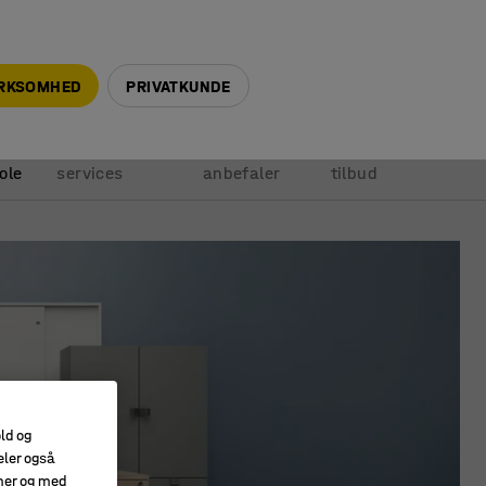
+45 5940 0999
info@ajprodukter.dk
IRKSOMHED
PRIVATKUNDE
Vores
Vi
Anmod om
ole
services
anbefaler
tilbud
old og
eler også
amer og med