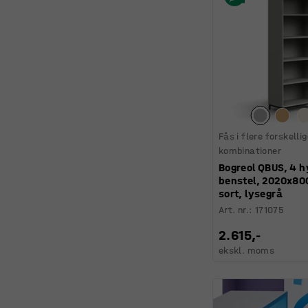
Fås i flere forskelli
kombinationer
Bogreol QBUS, 4 h
benstel, 2020x8
sort, lysegrå
Art. nr.
:
171075
2.615,-
ekskl. moms