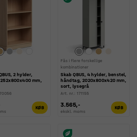
Fås i flere forskellige
kombinationer
QBUS, 2 hylder,
Skab QBUS, 4 hylder, benstel,
 1252x800x400 mm,
håndtag, 2020x800x420 mm,
sort, lysegrå
170056
Art. nr.
:
171155
-
3.565,-
KØB
KØB
oms
ekskl. moms