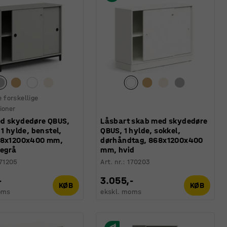
e forskellige
ioner
d skydedøre QBUS,
Låsbart skab med skydedøre
 1 hylde, benstel,
QBUS, 1 hylde, sokkel,
68x1200x400 mm,
dørhåndtag, 868x1200x400
segrå
mm, hvid
71205
Art. nr.
:
170203
-
3.055,-
KØB
KØB
oms
ekskl. moms