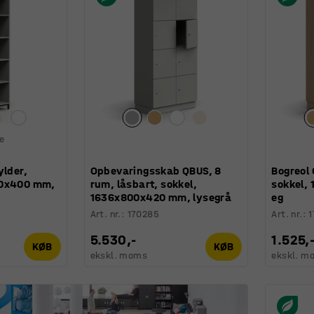
ge
ylder,
Opbevaringsskab QBUS, 8
Bogreol 
00x400 mm,
rum, låsbart, sokkel,
sokkel,
1636x800x420 mm, lysegrå
eg
Art. nr.
:
170285
Art. nr.
:
5.530,-
1.525,
KØB
KØB
ekskl. moms
ekskl. m