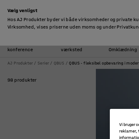
ekskl. moms
Vælg venligst
Hos AJ Produkter byder vi både virksomheder og private k
Virksomhed, vises priserne uden moms og under Privatkun
Kontor &
Lager &
konference
værksted
Omklædning
AJ Produkter
Serier
QBUS
QBUS - fleksibel opbevaring i mode
98 produkter
Vi bruger c
reklamer, t
informatio