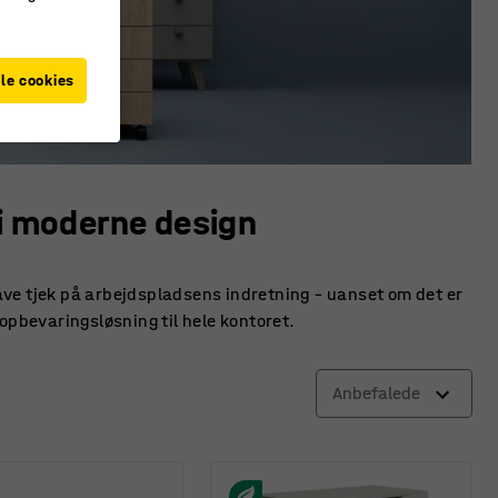
le cookies
 i moderne design
 have tjek på arbejdspladsens indretning – uanset om det er
opbevaringsløsning til hele kontoret.
Anbefalede