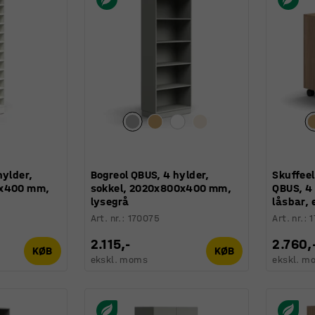
hylder,
Bogreol QBUS, 4 hylder,
Skuffee
0x400 mm,
sokkel, 2020x800x400 mm,
QBUS, 4 
lysegrå
låsbar, 
Art. nr.
:
170075
Art. nr.
:
2.115,-
2.760,
KØB
KØB
ekskl. moms
ekskl. m