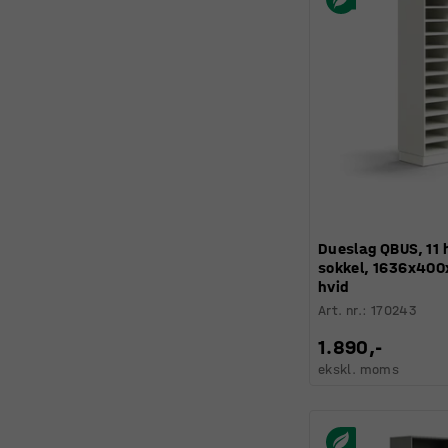
Dueslag QBUS, 11 
sokkel, 1636x40
hvid
Art. nr.
:
170243
1.890,-
ekskl. moms