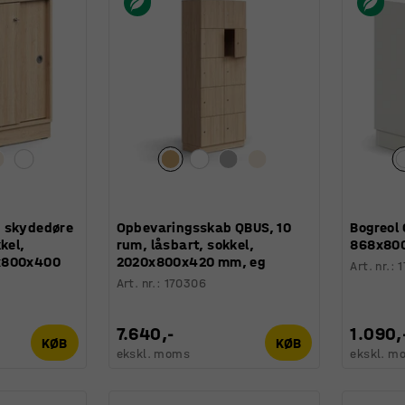
 skydedøre
Opbevaringsskab QBUS, 10
Bogreol 
kel,
rum, låsbart, sokkel,
868x800
x800x400
2020x800x420 mm, eg
Art. nr.
:
Art. nr.
:
170306
7.640,-
1.090,
KØB
KØB
ekskl. moms
ekskl. m