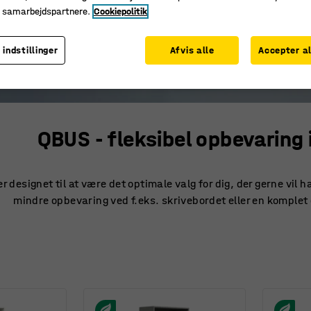
e samarbejdspartnere.
Cookiepolitik
 indstillinger
Afvis alle
Accepter al
QBUS - fleksibel opbevaring
r designet til at være det optimale valg for dig, der gerne vil
mindre opbevaring ved f.eks. skrivebordet eller en komplet 