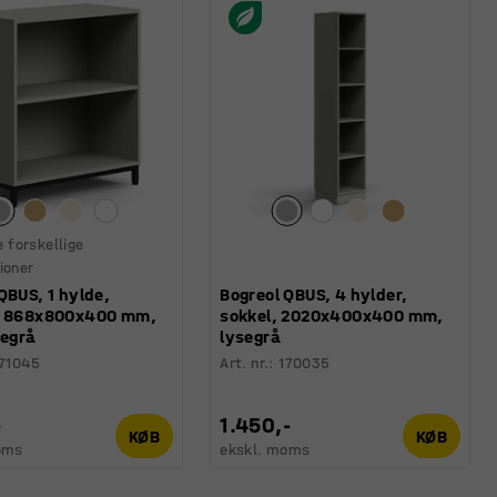
e forskellige
ioner
QBUS, 1 hylde,
Bogreol QBUS, 4 hylder,
, 868x800x400 mm,
sokkel, 2020x400x400 mm,
segrå
lysegrå
71045
Art. nr.
:
170035
-
1.450,-
KØB
KØB
oms
ekskl. moms