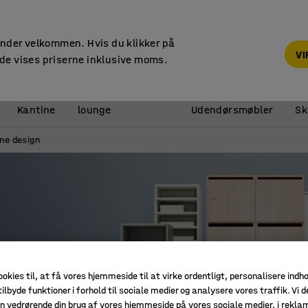
14 dages returret
under velkommen. Hvis du klikker på
V
de vises priserne inklusive moms.
Reception &
Kantine
lounge
Udendørsmøbler
Sk
rne design
ookies til, at få vores hjemmeside til at virke ordentligt, personalisere indh
ilbyde funktioner i forhold til sociale medier og analysere vores traffik. Vi d
n vedrørende din brug af vores hjemmeside på vores sociale medier, i rekl