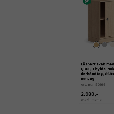
Låsbart skab med
QBUS, 1 hylde, sok
dørhåndtag, 868
mm, eg
Art. nr.
:
170166
2.980,-
ekskl. moms