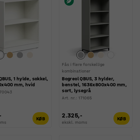
Fås i flere forskellige
kombinationer
QBUS, 1 hylde, sokkel,
Bogreol QBUS, 3 hylder,
x400 mm, hvid
benstel, 1636x800x400 mm,
sort, lysegrå
170043
Art. nr.
:
171065
-
2.325,-
KØB
KØB
oms
ekskl. moms