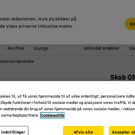
14 dages returret
under velkommen. Hvis du klikker på
V
de vises priserne inklusive moms.
Reception &
Kantine
lounge
Udendørsmøbler
Sk
Opbevaringsskabe
Skab Q
2 hylder
lysegrå
ookies til, at få vores hjemmeside til at virke ordentligt, personalisere indh
ilbyde funktioner i forhold til sociale medier og analysere vores traffik. Vi d
Art. nr.
:
17
n vedrørende din brug af vores hjemmeside på vores sociale medier, i rekl
e samarbejdspartnere.
Cookiepolitik
Fleksibel
Pladsbes
En del af
 indstillinger
Afvis alle
Accepter al