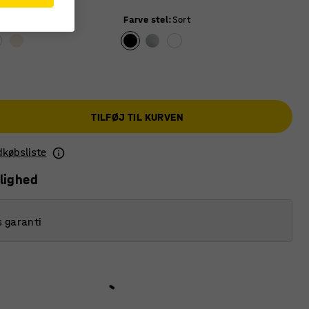
rå
Farve stel
:
Sort
TILFØJ TIL KURVEN
ndkøbsliste
lighed
s garanti