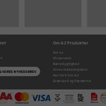
ret
Om AJ Produkter
s
Om os
et
Showroom
Bæredygtighed
Vores medarbejdere
IG VORES NYHEDSBREV
Karriere hos AJ
Grønland og Færøerne