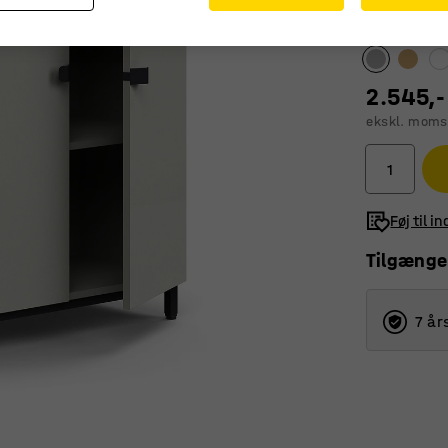
Farve
:
Lyseg
2.545,-
ekskl. moms
Føj til i
Tilgænge
7 år