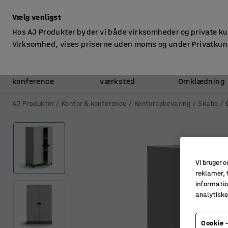
ekskl. moms
Vælg venligst
Hos AJ Produkter byder vi både virksomheder og private k
Virksomhed, vises priserne uden moms og under Privatkun
Kontor &
Lager &
konference
værksted
Omklædning
AJ Produkter
Kontor & konference
Kontoropbevaring
Skabe
Vi bruger c
reklamer, t
informatio
analytisk
Cookie -