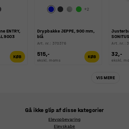
+
2
ne ENTRY,
Drypbakke JEPPE, 900 mm,
Justerba
AL 9003
blå
SONITU
Art. nr.
:
370376
Art. nr.
:
515,-
32,-
KØB
KØB
ekskl. moms
ekskl. m
VIS MERE
Gå ikke glip af disse kategorier
Elevopbevaring
Elevskabe