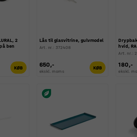
LURAL, 2
Lås til glasvitrine, gulvmodel
Drypbak
 på ben
hvid, R
Art. nr.
:
372408
Art. nr.
:
650,-
180,-
KØB
KØB
ekskl. moms
ekskl. m