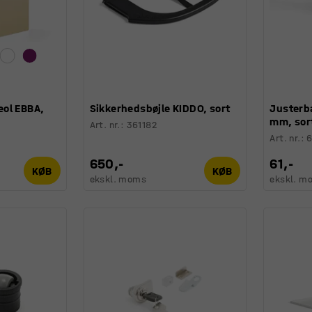
reol EBBA,
Sikkerhedsbøjle KIDDO, sort
Justerba
mm, sor
Art. nr.
:
361182
Art. nr.
:
650,-
61,-
KØB
KØB
ekskl. moms
ekskl. m