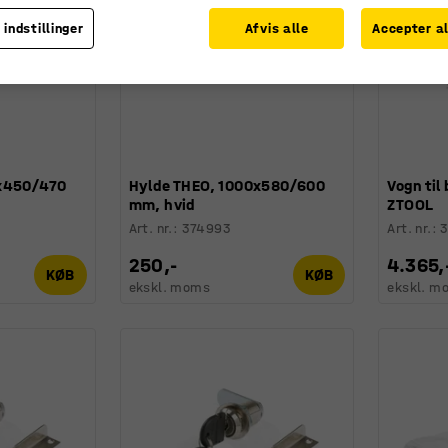
 indstillinger
Afvis alle
Accepter al
0x450/470
Hylde THEO, 1000x580/600
Vogn ti
mm, hvid
ZTOOL
Art. nr.
:
374993
Art. nr.
:
250,-
4.365,
KØB
KØB
ekskl. moms
ekskl. m