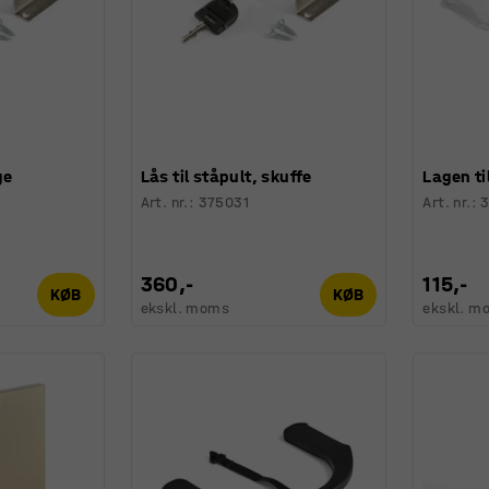
ge
Lås til ståpult, skuffe
Lagen ti
Art. nr.
:
375031
Art. nr.
:
3
360,-
115,-
KØB
KØB
ekskl. moms
ekskl. m