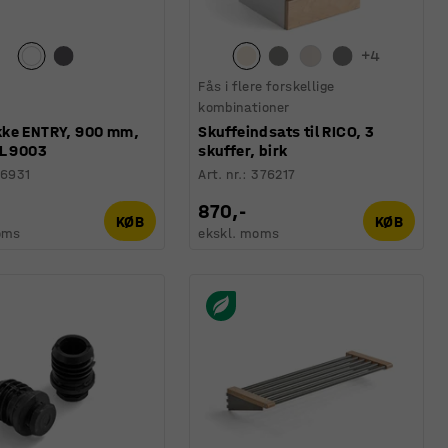
+
4
Fås i flere forskellige
kombinationer
ke ENTRY, 900 mm,
Skuffeindsats til RICO, 3
AL 9003
skuffer, birk
26931
Art. nr.
:
376217
870,-
KØB
KØB
oms
ekskl. moms