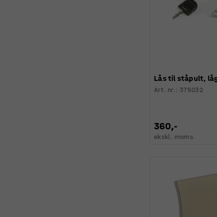
Lås til ståpult, lå
Art. nr.
:
375032
360,-
ekskl. moms