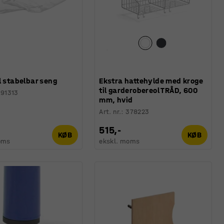
l stabelbar seng
Ekstra hattehylde med kroge
til garderobereol TRÅD, 600
91313
mm, hvid
Art. nr.
:
378223
515,-
KØB
KØB
oms
ekskl. moms