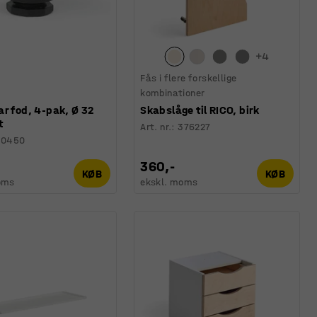
+
4
Fås i flere forskellige
kombinationer
r fod, 4-pak, Ø 32
Skabslåge til RICO, birk
t
Art. nr.
:
376227
60450
360,-
KØB
KØB
oms
ekskl. moms