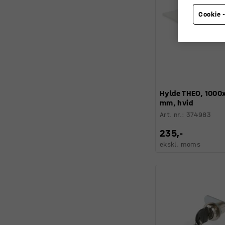
Cookie -
Hylde THEO, 100
mm, hvid
Art. nr.
:
374983
235,-
ekskl. moms