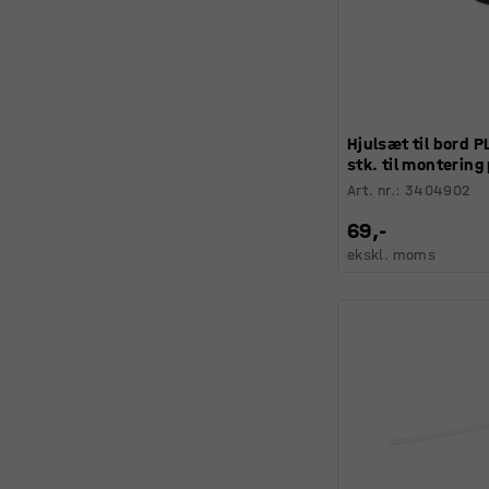
Hjulsæt til bord P
stk. til montering
Art. nr.
:
3404902
69,-
ekskl. moms