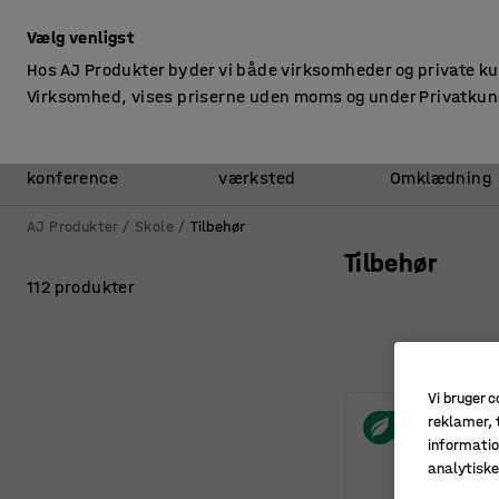
ekskl. moms
Vælg venligst
Hos AJ Produkter byder vi både virksomheder og private k
Virksomhed, vises priserne uden moms og under Privatkun
Kontor &
Lager &
konference
værksted
Omklædning
AJ Produkter
Skole
Tilbehør
Tilbehør
112 produkter
Vi bruger c
reklamer, t
informatio
analytisk