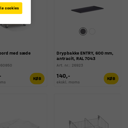
le cookies
l bord med sæde
Drypbakke ENTRY, 600 mm,
antracit, RAL 7043
360850
Art. nr.
:
26923
-
140,-
KØB
KØB
oms
ekskl. moms