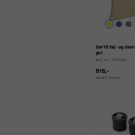
Dør til tøj- og sko
gul
Art. nr.
:
375422
515,-
ekskl. moms