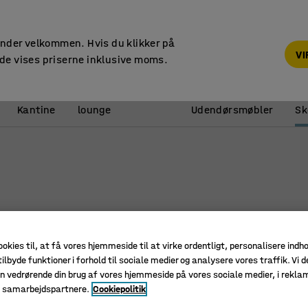
14 dages returret
under velkommen. Hvis du klikker på
V
de vises priserne inklusive moms.
Reception &
Kantine
lounge
Udendørsmøbler
Sk
ookies til, at få vores hjemmeside til at virke ordentligt, personalisere indh
ilbyde funktioner i forhold til sociale medier og analysere vores traffik. Vi d
n vedrørende din brug af vores hjemmeside på vores sociale medier, i rekl
e samarbejdspartnere.
Cookiepolitik