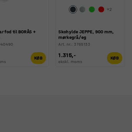
+
2
r fod til BORÅS +
Skohylde JEPPE, 900 mm,
S
mørkegrå/eg
340490
Art. nr.
:
3765133
1.315,-
KØB
KØB
oms
ekskl. moms