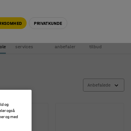
+45 5940 0999
info@ajprodukter.dk
IRKSOMHED
PRIVATKUNDE
Vores
Vi
Anmod om
ole
services
anbefaler
tilbud
Anbefalede
old og
eler også
amer og med