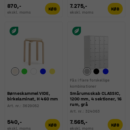
870,-
7.275,-
KØB
KØB
ekskl. moms
ekskl. moms
Fås i flere forskellige
kombinationer
Børneskammel VIDE,
Smårumsskab CLASSIC,
birkelaminat, H 460 mm
1200 mm, 4 sektioner, 16
rum, grå
Art. nr.
:
3629052
Art. nr.
:
324063
540,-
7.565,-
KØB
KØB
ekskl. moms
ekskl. moms