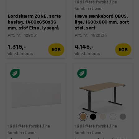
Fås i flere forskellige
kombinationer
Bordskærm ZONE, sorte
Hæve sænkebord QBUS,
beslag, 1400x650x36
lige, 1600x800 mm, sort
mm, stof Etna, lysegrå
stel, sort
Art. nr.
:
129061
Art. nr.
:
1620214
1.315,-
4.145,-
KØB
KØB
ekskl. moms
ekskl. moms
Fås i flere forskellige
Fås i flere forskellige
kombinationer
kombinationer