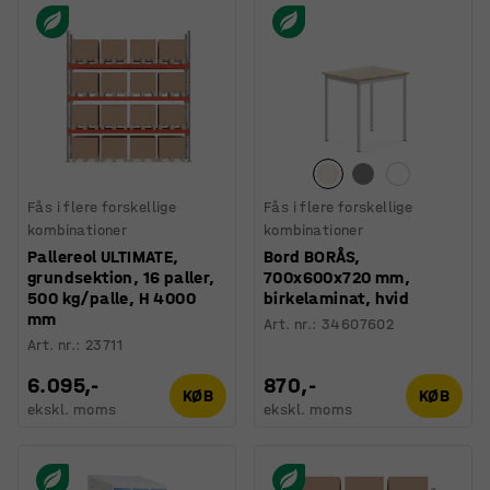
Fås i flere forskellige
Fås i flere forskellige
kombinationer
kombinationer
Pallereol ULTIMATE,
Bord BORÅS,
grundsektion, 16 paller,
700x600x720 mm,
500 kg/palle, H 4000
birkelaminat, hvid
mm
Art. nr.
:
34607602
Art. nr.
:
23711
6.095,-
870,-
KØB
KØB
ekskl. moms
ekskl. moms