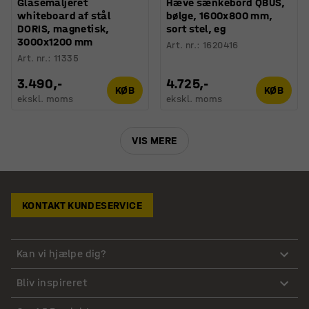
Glasemaljeret
Hæve sænkebord QBUS,
whiteboard af stål
bølge, 1600x800 mm,
DORIS, magnetisk,
sort stel, eg
3000x1200 mm
Art. nr.
:
1620416
Art. nr.
:
11335
3.490,-
4.725,-
KØB
KØB
ekskl. moms
ekskl. moms
VIS MERE
KONTAKT KUNDESERVICE
Kan vi hjælpe dig?
Bliv inspireret