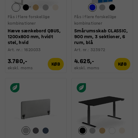
Fås i flere forskellige
Fås i flere forskellige
kombinationer
kombinationer
Hæve sænkebord QBUS,
Smårumsskab CLASSIC,
1200x800 mm, hvidt
900 mm, 3 sektioner, 6
stel, hvid
rum, blå
Art. nr.
:
1620033
Art. nr.
:
323972
3.780,-
4.625,-
KØB
KØB
ekskl. moms
ekskl. moms