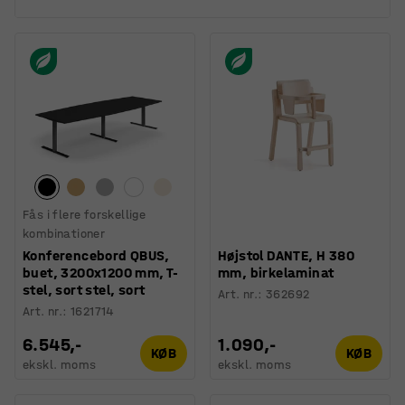
Fås i flere forskellige
kombinationer
Konferencebord QBUS,
Højstol DANTE, H 380
buet, 3200x1200 mm, T-
mm, birkelaminat
stel, sort stel, sort
Art. nr.
:
362692
Art. nr.
:
1621714
6.545,-
1.090,-
KØB
KØB
ekskl. moms
ekskl. moms