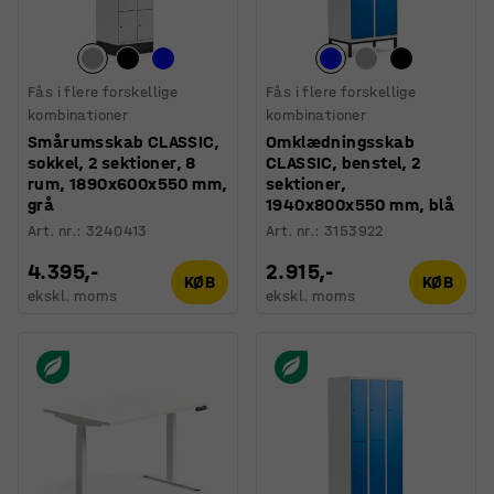
Fås i flere forskellige
Fås i flere forskellige
kombinationer
kombinationer
Smårumsskab CLASSIC,
Omklædningsskab
sokkel, 2 sektioner, 8
CLASSIC, benstel, 2
rum, 1890x600x550 mm,
sektioner,
grå
1940x800x550 mm, blå
Art. nr.
:
3240413
Art. nr.
:
3153922
4.395,-
2.915,-
KØB
KØB
ekskl. moms
ekskl. moms