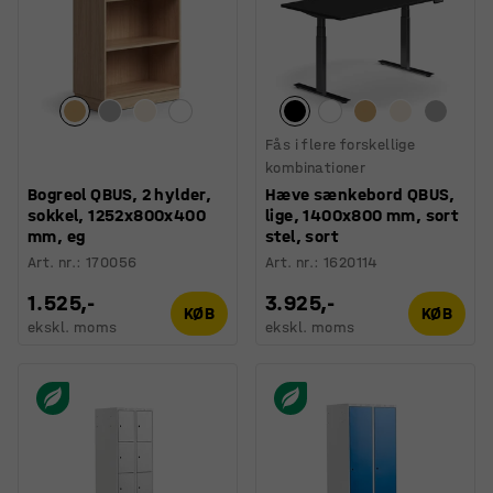
Fås i flere forskellige
kombinationer
Bogreol QBUS, 2 hylder,
Hæve sænkebord QBUS,
sokkel, 1252x800x400
lige, 1400x800 mm, sort
mm, eg
stel, sort
Art. nr.
:
170056
Art. nr.
:
1620114
1.525,-
3.925,-
KØB
KØB
ekskl. moms
ekskl. moms