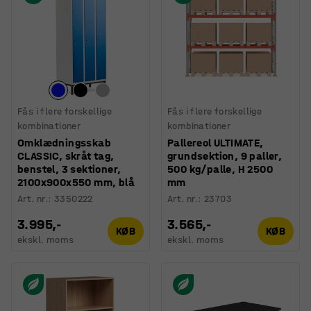
Fås i flere forskellige
Fås i flere forskellige
kombinationer
kombinationer
Omklædningsskab
Pallereol ULTIMATE,
CLASSIC, skråt tag,
grundsektion, 9 paller,
benstel, 3 sektioner,
500 kg/palle, H 2500
2100x900x550 mm, blå
mm
Art. nr.
:
3350222
Art. nr.
:
23703
3.995,-
3.565,-
KØB
KØB
ekskl. moms
ekskl. moms