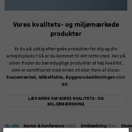
Vores kvalitets- og miljømærkede
produkter
Er du på udkig efter gode produkter for dig og din
arbejdsplads? Så er du kommet til det rette sted. Her på
siden finder du bæredygtige produkter af høj kvalitet,
som er certificeret med enten et eller flere af disse:
Svanemærket, Möbelfakta, Byggvarubedömningen
eller
GS
.
LÆS MERE OM VORES KVALITETS- OG
MILJØMÆRKNING
Vis alle
Kontor & konference
(180)
Omklædning
(54)
Skole