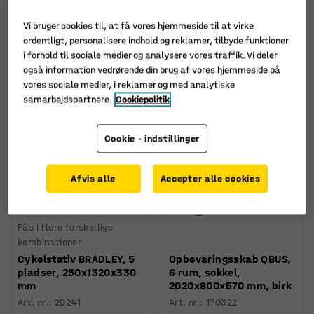
Vi bruger cookies til, at få vores hjemmeside til at virke
Sortér
ordentligt, personalisere indhold og reklamer, tilbyde funktioner
i forhold til sociale medier og analysere vores traffik. Vi deler
også information vedrørende din brug af vores hjemmeside på
923 produkter
vores sociale medier, i reklamer og med analytiske
samarbejdspartnere.
Cookiepolitik
Cookie - indstillinger
Afvis alle
Accepter alle cookies
Fås i flere forskellige
kombinationer
Cykelstativ BRADLEY, 5
Opbevaringsskab QBUS,
pladser, 250x1320x330
6 rum, sokkel,
mm
2020x800x570 mm, birk
Art. nr.
:
20241
Art. nr.
:
170322