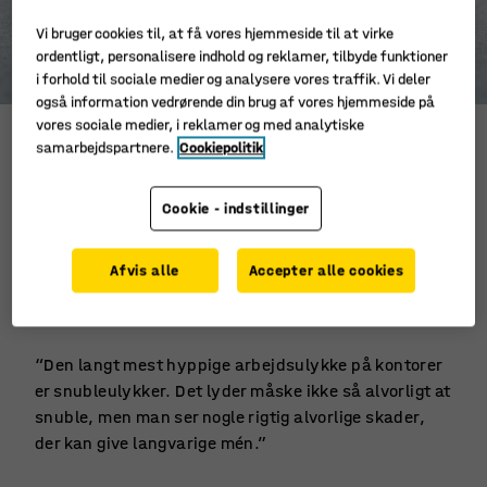
Vi bruger cookies til, at få vores hjemmeside til at virke
ordentligt, personalisere indhold og reklamer, tilbyde funktioner
i forhold til sociale medier og analysere vores traffik. Vi deler
også information vedrørende din brug af vores hjemmeside på
vores sociale medier, i reklamer og med analytiske
samarbejdspartnere.
Cookiepolitik
Arbejdsulykker sker også på kontoret
Selvom risikoen for arbejdsulykker på kontorer ikke
Cookie - indstillinger
er lige så høj som i fx landbrug og industri, så sker
der også mange arbejdsskader på danske kontorer,
Afvis alle
Accepter alle cookies
fortæller Pete Kines fra Det Nationale
Forskningscenter for Arbejdsmiljø.
“Den langt mest hyppige arbejdsulykke på kontorer
er snubleulykker. Det lyder måske ikke så alvorligt at
snuble, men man ser nogle rigtig alvorlige skader,
der kan give langvarige mén.”