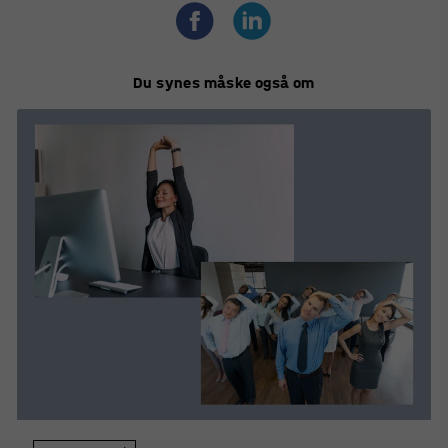
sygedage og reducerede omkostninger til
arbejdsulykker.
Du synes måske også om