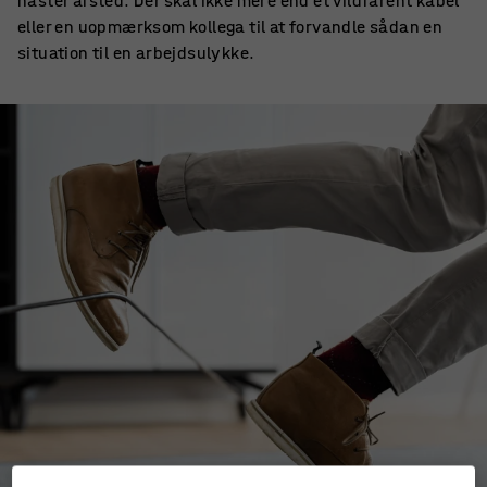
haster afsted. Der skal ikke mere end et vildfarent kabel
eller en uopmærksom kollega til at forvandle sådan en
situation til en arbejdsulykke.