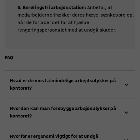
5. Berøringsfri arbejdsstation:
Anbefal, at
medarbejderne trækker deres hæve-sænkebord op,
når de forlader det for at hjælpe
rengøringspersonalet med at undgå skader.
FAQ
Hvad er de mest almindelige arbejdsulykker på
kontoret?
De mest almindelige arbejdsulykker på kontoret
Hvordan kan man forebygge arbejdsulykker på
inkluderer fald, snublen, muskelbelastninger og
kontoret?
skader fra gentagne bevægelser.
Forebyg arbejdsulykker ved at sikre orden og
Hvorfor er ergonomi vigtigt for at undgå
ryddelighed, bruge ergonomiske møbler, og give