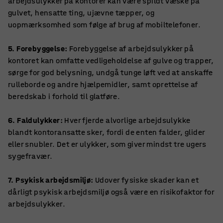
arbejdsulykker på kontorer kan være spildt væske på
gulvet, hensatte ting, ujævne tæpper, og
uopmærksomhed som følge af brug af mobiltelefoner.
5. Forebyggelse:
Forebyggelse af arbejdsulykker på
kontoret kan omfatte vedligeholdelse af gulve og trapper,
sørge for god belysning, undgå tunge løft ved at anskaffe
rulleborde og andre hjælpemidler, samt oprettelse af
beredskab i forhold til glatføre.
6. Faldulykker:
Hver fjerde alvorlige arbejdsulykke
blandt kontoransatte sker, fordi de enten falder, glider
eller snubler. Det er ulykker, som giver mindst tre ugers
sygefravær.
7. Psykisk arbejdsmiljø:
Udover fysiske skader kan et
dårligt psykisk arbejdsmiljø også være en risikofaktor for
arbejdsulykker.