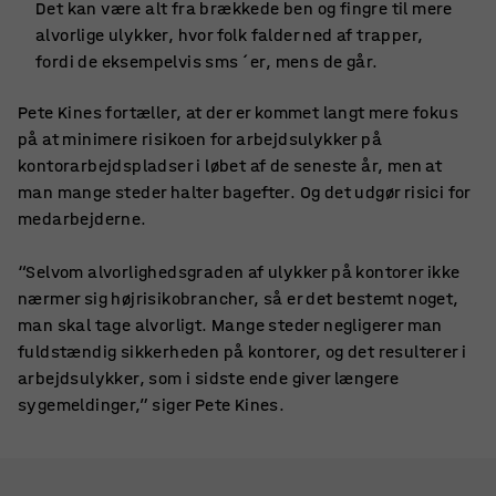
Det kan være alt fra brækkede ben og fingre til mere
alvorlige ulykker, hvor folk falder ned af trapper,
fordi de eksempelvis sms´er, mens de går.
Pete Kines fortæller, at der er kommet langt mere fokus
på at minimere risikoen for arbejdsulykker på
kontorarbejdspladser i løbet af de seneste år, men at
man mange steder halter bagefter. Og det udgør risici for
medarbejderne.
“Selvom alvorlighedsgraden af ulykker på kontorer ikke
nærmer sig højrisikobrancher, så er det bestemt noget,
man skal tage alvorligt. Mange steder negligerer man
fuldstændig sikkerheden på kontorer, og det resulterer i
arbejdsulykker, som i sidste ende giver længere
sygemeldinger,” siger Pete Kines.