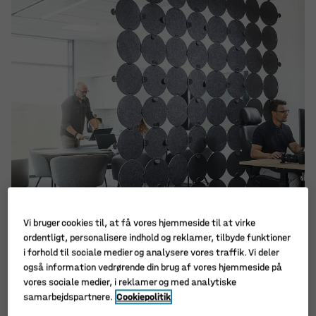
Vi bruger cookies til, at få vores hjemmeside til at virke
ordentligt, personalisere indhold og reklamer, tilbyde funktioner
i forhold til sociale medier og analysere vores traffik. Vi deler
Fælleskontoret er standard indretning i de fleste
også information vedrørende din brug af vores hjemmeside på
virksomheder, og de fleste steder gør man intet for at
vores sociale medier, i reklamer og med analytiske
nedsætte støj og fremme akustikken.
samarbejdspartnere.
Cookiepolitik