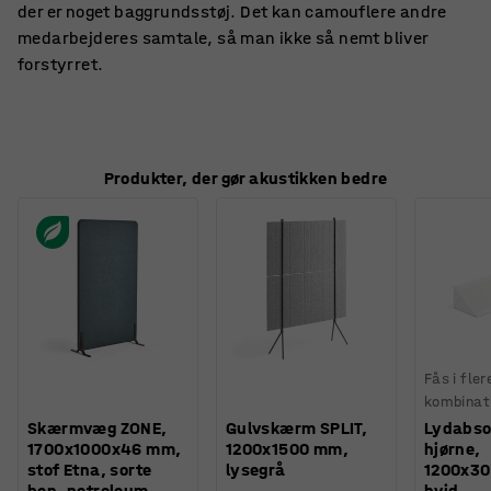
der er noget baggrundsstøj. Det kan camouflere andre
medarbejderes samtale, så man ikke så nemt bliver
forstyrret.
Produkter, der gør akustikken bedre
Fås i fler
kombinat
Skærmvæg ZONE,
Gulvskærm SPLIT,
Lydabsor
1700x1000x46 mm,
1200x1500 mm,
hjørne,
stof Etna, sorte
lysegrå
1200x3
ben, petroleum
hvid