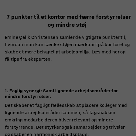
7 punkter til et kontor med færre forstyrrelser
og mindre støj
Emine Çelik Christensen samler de vigtigste punkter til,
hvordan man kan sænke støjen mærkbart på kontoret og
skabe et mere behageligt arbejdsmiljø. Læs med her og
få tips fra eksperten.
1.
Faglig synergi:
Saml lignende arbejdsområder for
mindre forstyrrelser.
Det skaber et fagligt fællesskab at placere kolleger med
lignende arbejdsområder sammen, så fagsnakken
omkring medarbejderen bliver relevant og mindre
forstyrrende. Det styrker også samarbejdet og trivslen
og skaber en harmonisk arbejdsplads.