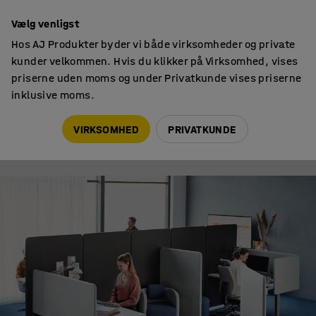
Faktura til virksomheder
Vælg venligst
Hos AJ Produkter byder vi både virksomheder og private
kunder velkommen. Hvis du klikker på Virksomhed, vises
priserne uden moms og under Privatkunde vises priserne
inklusive moms.
Arbejdsmiljø
Ekspert i akustik: 7 måder til at dræbe støj på kontoret
VIRKSOMHED
PRIVATKUNDE
ARBEJDSMILJØ