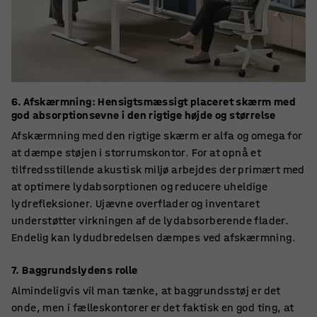
6. Afskærmning: Hensigtsmæssigt placeret skærm med
god absorptionsevne i den rigtige højde og størrelse
Afskærmning med den rigtige skærm er alfa og omega for
at dæmpe støjen i storrumskontor. For at opnå et
tilfredsstillende akustisk miljø arbejdes der primært med
at optimere lydabsorptionen og reducere uheldige
lydrefleksioner. Ujævne overflader og inventaret
understøtter virkningen af de lydabsorberende flader.
Endelig kan lydudbredelsen dæmpes ved afskærmning.
7. Baggrundslydens rolle
Almindeligvis vil man tænke, at baggrundsstøj er det
onde, men i fælleskontorer er det faktisk en god ting, at