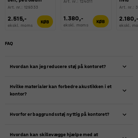
Art. nr.
:
124011
Art. nr.
:
129333
Art. nr.
:
3
1.380,-
2.515,-
2.180,
KØB
KØB
ekskl. moms
ekskl. moms
ekskl. m
FAQ
Hvordan kan jeg reducere støj på kontoret?
Saml kolleger med lignende arbejdsområder, indfør
Hvilke materialer kan forbedre akustikken i et
støjvenlige vaner, brug lydabsorberende materialer
kontor?
og placer skillevægge korrekt. Baggrundsstøj kan
også hjælpe med at maskere distraherende lyde.
Lydabsorberende materialer som tæpper, akustiske
Hvorfor er baggrundsstøj nyttig på kontoret?
paneler, stofmøbler og gummibelægninger på gulvet
hjælper med at reducere støj og forbedre akustikken.
Baggrundsstøj kan hjælpe med at camouflere andre
Hvordan kan skillevægge hjælpe med at
medarbejderes samtaler, så de ikke forstyrrer dig så