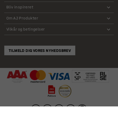
Bliv inspireret
Om AJ Produkter
Vilkår og betingelser
TILMELD DIG VORES NYHEDSBREV