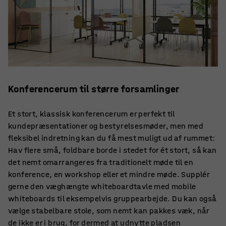
Konferencerum til større forsamlinger
Et stort, klassisk konferencerum er perfekt til
kundepræsentationer og bestyrelsesmøder, men med
fleksibel indretning kan du få mest muligt ud af rummet:
Hav flere små, foldbare borde i stedet for ét stort, så kan
det nemt omarrangeres fra traditionelt møde til en
konference, en workshop eller et mindre møde. Supplér
gerne den væghængte whiteboardtavle med mobile
whiteboards til eksempelvis gruppearbejde. Du kan også
vælge stabelbare stole, som nemt kan pakkes væk, når
de ikke er i brug, for dermed at udnytte pladsen