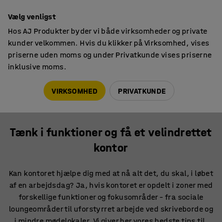
Hurtig levering
Vælg venligst
Hos AJ Produkter byder vi både virksomheder og private
kunder velkommen. Hvis du klikker på Virksomhed, vises
priserne uden moms og under Privatkunde vises priserne
inklusive moms.
Arbejdsmiljø
Tænk i funktioner og få et velindrettet kontor
VIRKSOMHED
PRIVATKUNDE
ARBEJDSMILJØ
Tænk i funktioner og få et velindrettet
kontor
Kan kontoret hjælpe dig med at nå alt det, du skal, i løbet
af en arbejdsdag? Ja, hvis kontoret er opdelt i zoner med
forskellige funktioner og fokusområder – fra sociale
loungeområder til uforstyrret arbejde ved skriveborde og
i mindre mødelokaler. Vi giver her vores bedste tips til,