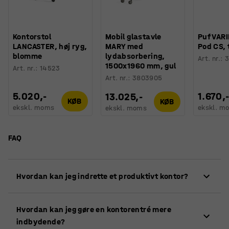
Kontorstol
Mobil glastavle
Puf VARI
LANCASTER, høj ryg,
MARY med
Pod CS, 
blomme
lydabsorbering,
Art. nr.
:
3
1500x1960 mm, gul
Art. nr.
:
14523
Art. nr.
:
3803905
5.020,-
1.670,
13.025,-
KØB
KØB
ekskl. moms
ekskl. m
ekskl. moms
FAQ
Hvordan kan jeg indrette et produktivt kontor?
Indret kontoret i zoner med forskellige funktioner,
Hvordan kan jeg gøre en kontorentré mere
såsom stille områder til fokuseret arbejde, sociale
indbydende?
loungeområder til uformelle møder, og små