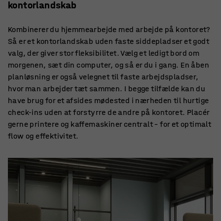
kontorlandskab
Kombinerer du hjemmearbejde med arbejde på kontoret?
Så er et kontorlandskab uden faste siddepladser et godt
valg, der giver stor fleksibilitet. Vælg et ledigt bord om
morgenen, sæt din computer, og så er du i gang. En åben
planløsning er også velegnet til faste arbejdspladser,
hvor man arbejder tæt sammen. I begge tilfælde kan du
have brug for et afsides mødested i nærheden til hurtige
check-ins uden at forstyrre de andre på kontoret. Placér
gerne printere og kaffemaskiner centralt –­ for et optimalt
flow og effektivitet.