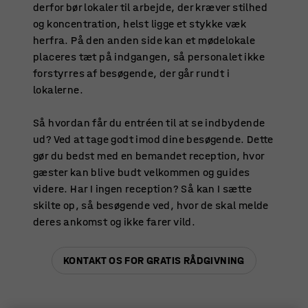
derfor bør lokaler til arbejde, der kræver stilhed
og koncentration, helst ligge et stykke væk
herfra. På den anden side kan et mødelokale
placeres tæt på indgangen, så personalet ikke
forstyrres af besøgende, der går rundt i
lokalerne.
Så hvordan får du entréen til at se indbydende
ud? Ved at tage godt imod dine besøgende. Dette
gør du bedst med en bemandet reception, hvor
gæster kan blive budt velkommen og guides
videre. Har I ingen reception? Så kan I sætte
skilte op, så besøgende ved, hvor de skal melde
deres ankomst og ikke farer vild.
KONTAKT OS FOR GRATIS RÅDGIVNING