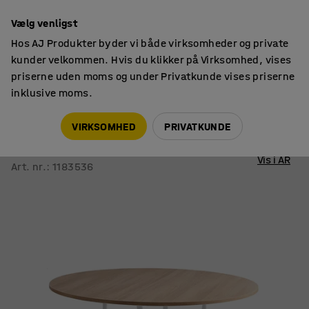
14 dages returret
Vælg venligst
Hos AJ Produkter byder vi både virksomheder og private
kunder velkommen. Hvis du klikker på Virksomhed, vises
priserne uden moms og under Privatkunde vises priserne
inklusive moms.
Borde
Konferenceborde
VIRKSOMHED
PRIVATKUNDE
Bord VARIOUS
Ø1600, h740 mm, hvid, eg
Vis i AR
Art. nr.
:
1183536