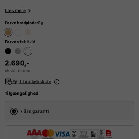
Læs mere
Farve bordplade
:
Eg
Farve stel
:
Hvid
2.690,-
ekskl. moms
Føj til indkøbsliste
Tilgængelighed
7 års garanti