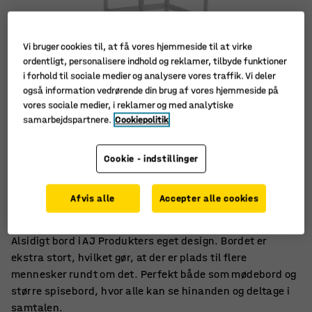
Vi bruger cookies til, at få vores hjemmeside til at virke
ordentligt, personalisere indhold og reklamer, tilbyde funktioner
i forhold til sociale medier og analysere vores traffik. Vi deler
også information vedrørende din brug af vores hjemmeside på
vores sociale medier, i reklamer og med analytiske
samarbejdspartnere.
Cookiepolitik
Cookie - indstillinger
Ekstra stort - giver plads til flere
Til møde, arbejde og spisning
Afvis alle
Accepter alle cookies
Skaber et hyggeligt miljø
Alsidigt bord i AJ Produkters eget design. Bordet er
ekstra stort, hvilket gør, at der er plads til flere
mennesker rundt om det. Perfekt både som mødebord og
større spisebord, hvor alle kan se hinanden og deltage i
samtalen.