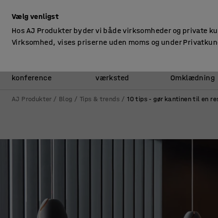
ekskl. moms
Vælg venligst
Hos AJ Produkter byder vi både virksomheder og private k
Virksomhed, vises priserne uden moms og under Privatkun
Kontor &
Lager &
konference
værksted
Omklædning
AJ Produkter
Blog
Tips & trends
10 tips - gør kantinen til en 