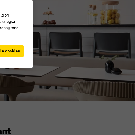
old og
eler også
amer og med
le cookies
ant