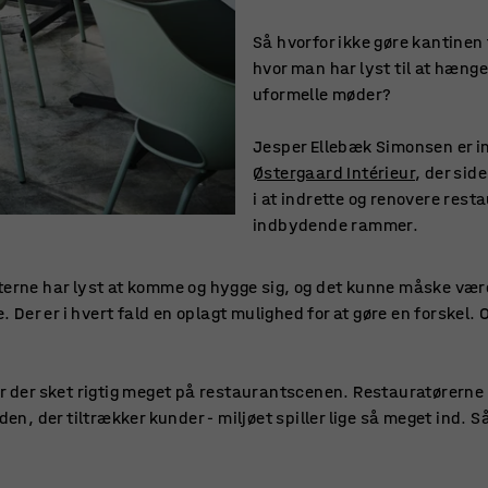
Så hvorfor ikke gøre kantinen 
hvor man har lyst til at hæng
uformelle møder?
Jesper Ellebæk Simonsen er i
Østergaard Intérieur
, der sid
i at indrette og renovere rest
indbydende rammer.
terne har lyst at komme og hygge sig, og det kunne måske vær
er er i hvert fald en oplagt mulighed for at gøre en forskel. O
er der sket rigtig meget på restaurantscenen. Restauratørerne h
den, der tiltrækker kunder - miljøet spiller lige så meget ind. Så 