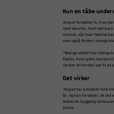
Kun en tåbe under
Jesper fortæller fx, hvord
med akustik, fordi det bare
ramme, når man faktisk kan
som også findes i mange ka
“Mange steder har stengulv
flader, hvor lyden kastes t
verden til forskel ved fx at
Det virker
Jesper har arbejdet med ind
år, og han fortæller, at det 
elsker en hyggelig restauran
borde.