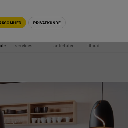
+45 5940 0999
info@ajprodukter.dk
IRKSOMHED
PRIVATKUNDE
Vores
Vi
Anmod om
ole
services
anbefaler
tilbud