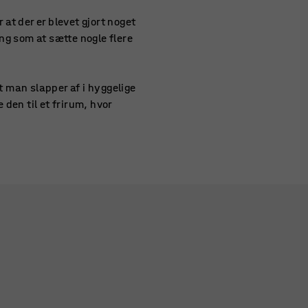
 at der er blevet gjort noget
ng som at sætte nogle flere
at man slapper af i hyggelige
 den til et frirum, hvor