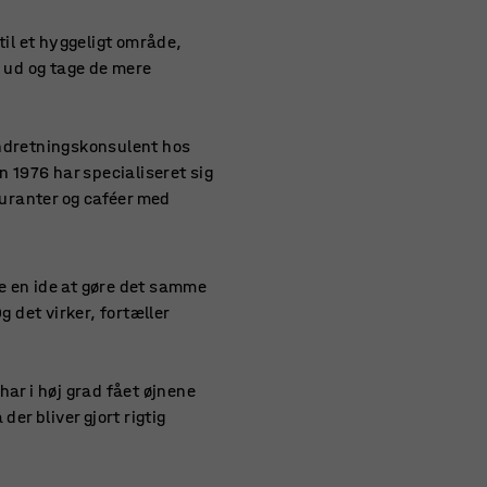
til et hyggeligt område,
e ud og tage de mere
ndretningskonsulent hos
en 1976 har specialiseret sig
auranter og caféer med
e en ide at gøre det samme
g det virker, fortæller
ar i høj grad fået øjnene
der bliver gjort rigtig