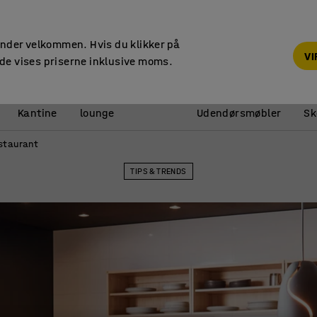
7 års garanti
under velkommen. Hvis du klikker på
V
de vises priserne inklusive moms.
Reception &
Kantine
lounge
Udendørsmøbler
Sk
restaurant
TIPS & TRENDS