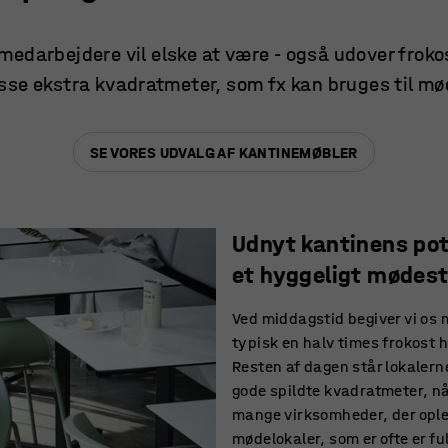
medarbejdere vil elske at være - også udover frok
se ekstra kvadratmeter, som fx kan bruges til mø
SE VORES UDVALG AF KANTINEMØBLER
Udnyt kantinens pote
et hyggeligt mødes
Ved middagstid begiver vi os
typisk en halv times frokost 
Resten af dagen står lokaler
gode spildte kvadratmeter, n
mange virksomheder, der opl
mødelokaler, som er ofte er f