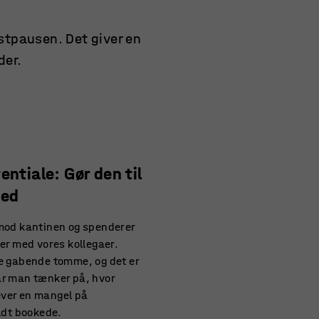
ostpausen. Det giver en
der.
ntiale: Gør den til
ted
 mod kantinen og spenderer
her med vores kollegaer.
ne gabende tomme, og det er
år man tænker på, hvor
ever en mangel på
uldt bookede.