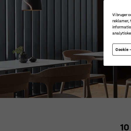
Vi bruger c
reklamer, t
informatio
analytisk
Cookie -
10