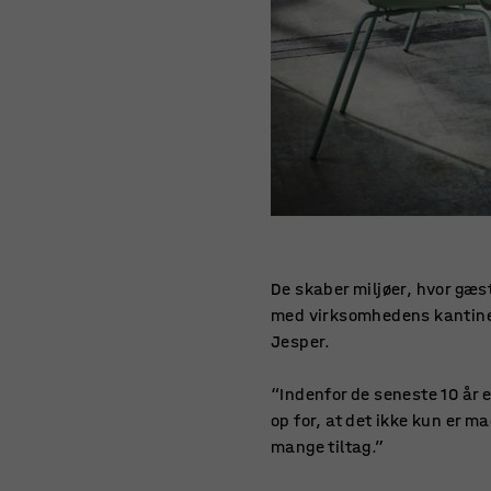
De skaber miljøer, hvor gæs
med virksomhedens kantine. D
Jesper.
“Indenfor de seneste 10 år 
op for, at det ikke kun er ma
mange tiltag.”