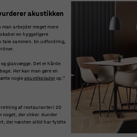
vurderer akustikken
an man arbejder meget mere
 skaber en hyggeligere
 tale sammen. En udfordring,
ntiner.
 og glasvægge. Det er hårde
ilbage. Her kan man gøre en
 sætte nogle
akustikplader
op.”
retning af restauranter i 20
er noget, der virker. Kunder
t, der næsten altid har fyldte