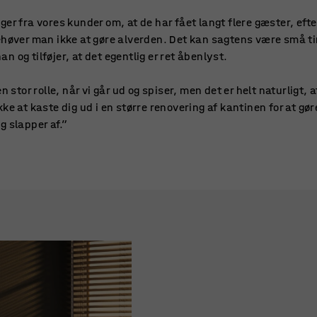
er fra vores kunder om, at de har fået langt flere gæster, efter
ehøver man ikke at gøre alverden. Det kan sagtens være små ti
han og tilføjer, at det egentlig er ret åbenlyst.
n stor rolle, når vi går ud og spiser, men det er helt naturligt, 
ke at kaste dig ud i en større renovering af kantinen for at gøre
g slapper af.”