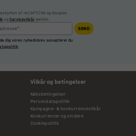
 beskyttet af reCAPTCHA og Googles
ik
og
Servicevilkår
gælder.
ladresse*
SEND
lde dig vores nyhedsbrev accepterer du
atapolitik
Vilkår og betingelser
Købsbetingelser
Persondatapolitik
Kampagne- & konkurrencevilkår
Konkurrencer og vindere
Cookiepolitik