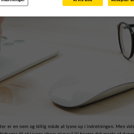
ter er en nem og billig måde at lysne op i indretningen. Men vids