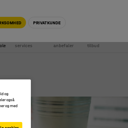
+45 5940 0999
info@ajprodukter.dk
IRKSOMHED
PRIVATKUNDE
Vores
Vi
Anmod om
ole
services
anbefaler
tilbud
old og
eler også
amer og med
le cookies