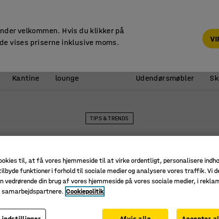
Faktura til virksomheder
under velkommen. Hvis du klikker på
V
de vises priserne inklusive moms.
Reception &
Kantine
lounge
Udendørsmøbler
Sk
TIPS & TRENDS
Kunstige planter
ookies til, at få vores hjemmeside til at virke ordentligt, personalisere indh
ilbyde funktioner i forhold til sociale medier og analysere vores traffik. Vi d
n vedrørende din brug af vores hjemmeside på vores sociale medier, i rekl
e samarbejdspartnere.
Cookiepolitik
 indstillinger
Afvis alle
Accepter al