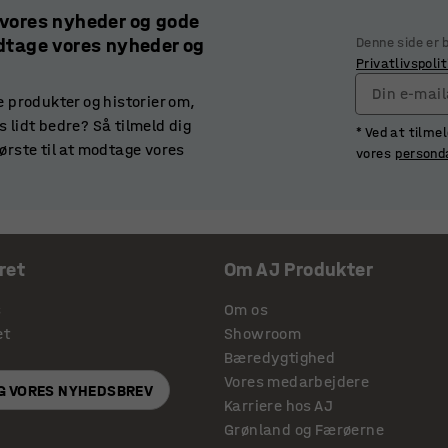
 vores nyheder og gode
odtage vores nyheder og
Denne side er
Privatlivspolit
Din e-mai
e produkter og historier om,
 lidt bedre? Så tilmeld dig
* Ved at tilme
ørste til at modtage vores
vores
persond
ret
Om AJ Produkter
s
Om os
et
Showroom
Bæredygtighed
Vores medarbejdere
IG VORES NYHEDSBREV
Karriere hos AJ
Grønland og Færøerne