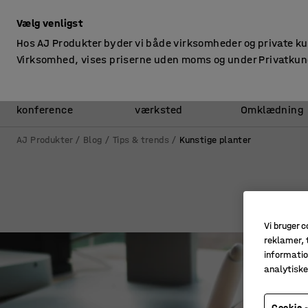
ekskl. moms
Vælg venligst
Hos AJ Produkter byder vi både virksomheder og private k
Virksomhed, vises priserne uden moms og under Privatkun
Kontor &
Lager &
konference
værksted
Omklædning
AJ Produkter
Blog
Tips & trends
Kunstige planter
Vi bruger c
reklamer, t
informatio
analytisk
Cookie -