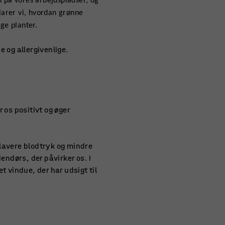
n på vores arbejdspladser, og
klarer vi, hvordan grønne
ige planter.
e og allergivenlige.
 os positivt og øger
r lavere blodtryk og mindre
endørs, der påvirker os. I
t vindue, der har udsigt til