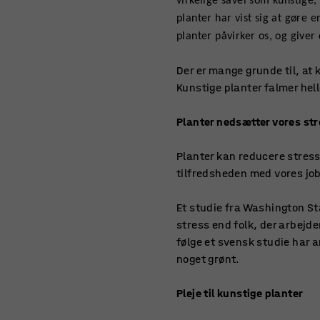
virkelige såvel som kunstige,
planter har vist sig at gøre 
planter påvirker os, og giver 
Der er mange grunde til, at k
Kunstige planter falmer hell
Planter nedsætter vores st
Planter kan reducere stressn
tilfredsheden med vores job 
Et studie fra Washington Sta
stress end folk, der arbejde
følge et svensk studie har a
noget grønt.
Pleje til kunstige planter