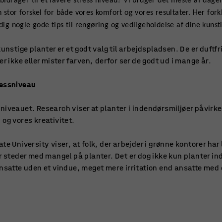
 bidrager til et lavere stress niveau? Vi bruger det meste af dage
en stor forskel for både vores komfort og vores resultater. Her for
dig nogle gode tips til rengøring og vedligeholdelse af dine kunst
unstige planter er et godt valg til arbejdspladsen. De er duftfri
er ikke eller mister farven, derfor ser de godt ud i mange år.
ressniveau
iveauet. Research viser at planter i indendørsmiljøer påvirker
og vores kreativitet.
te University viser, at folk, der arbejder i grønne kontorer ha
r steder med mangel på planter. Det er dog ikke kun planter ind
nsatte uden et vindue, meget mere irritation end ansatte med e