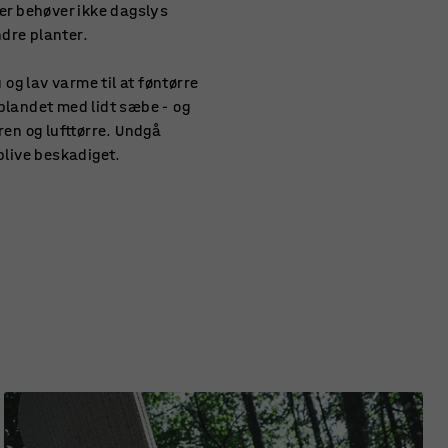
ter behøver ikke dagslys
ndre planter.
 og lav varme til at føntørre
 blandet med lidt sæbe - og
ren og lufttørre. Undgå
blive beskadiget.