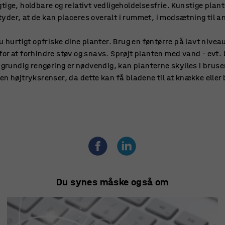
tige, holdbare og relativt vedligeholdelsesfrie. Kunstige plan
betyder, at de kan placeres overalt i rummet, i modsætning til a
u hurtigt opfriske dine planter. Brug en føntørre på lavt niveau
or at forhindre støv og snavs. Sprøjt planten med vand - evt.
 grundig rengøring er nødvendig, kan planterne skylles i bruse
en højtryksrenser, da dette kan få bladene til at knække eller 
Du synes måske også om