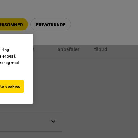
+45 5940 0999
info@ajprodukter.dk
IRKSOMHED
PRIVATKUNDE
Vores
Vi
Anmod om
ole
services
anbefaler
tilbud
old og
eler også
amer og med
on
le cookies
ail. På ordrebekræftelsen