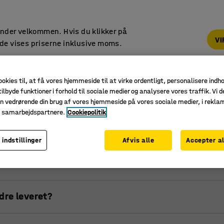
14 dages returret
under velkommen. Hvis du klikker på
V
de vises priserne inklusive moms.
Reception &
Kantine
lounge
Udendørsmøbler
Sk
ookies til, at få vores hjemmeside til at virke ordentligt, personalisere indh
ilbyde funktioner i forhold til sociale medier og analysere vores traffik. Vi d
n vedrørende din brug af vores hjemmeside på vores sociale medier, i rekl
e samarbejdspartnere.
Cookiepolitik
Levering
Produktinformation
Retur og reklamati
 indstillinger
Afvis alle
Accepter al
dre leveret?
gistreret din ordre, sender vi dig en ordrebekræftelse via e-m