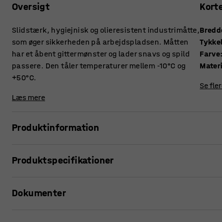
Oversigt
Kort
Slidstærk, hygiejnisk og olieresistent industrimåtte,
Bredd
som øger sikkerheden på arbejdspladsen. Måtten
Tykke
har et åbent gittermønster og lader snavs og spild
Farve
passere. Den tåler temperaturer mellem -10°C og
Mater
+50°C.
Se fle
Læs mere
Produktinformation
Denne aflastningsmåtte passer til alle typer gulve. Den har
Produktspecifikationer
sikkerheden på arbejdspladsen og reducerer risikoen for a
Bredde
:
600
mm
Et åbent gittermønster giver en rigtig god dræningsevne, de
Dokumenter
Tykkelse
:
15
mm
Farve
:
Sort
Måtten kan anvendes både indendørs og udendørs. Den tåle
Materiale
:
PVC
Udskriv produktside