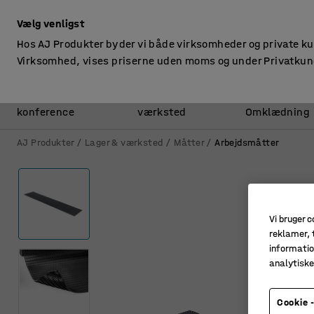
ekskl. moms
Vælg venligst
Hos AJ Produkter byder vi både virksomheder og private k
Virksomhed, vises priserne uden moms og under Privatkun
Kontor &
Lager &
konference
værksted
Omklædning
AJ Produkter
Lager & værksted
Måtter
Arbejdsmåtter
Vi bruger c
reklamer, t
informatio
analytisk
Cookie -