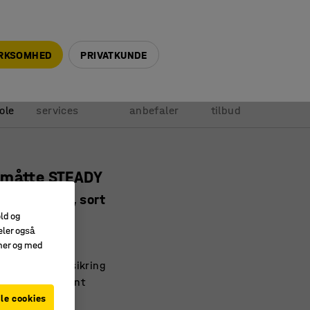
+45 5940 0999
info@ajprodukter.dk
IRKSOMHED
PRIVATKUNDE
Vores
Vi
Anmod om
ole
services
anbefaler
tilbud
småtte STEADY
, metermål, sort
old og
442
eler også
amer og med
il hårde miljøer
les god skridsikring
k og olieresistent
le cookies
e (m)