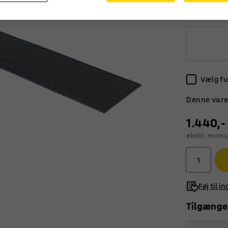
Bemærk! Mi
Vælg fu
Denne vare
1.440,-
ekskl. moms
Føj til i
Tilgænge