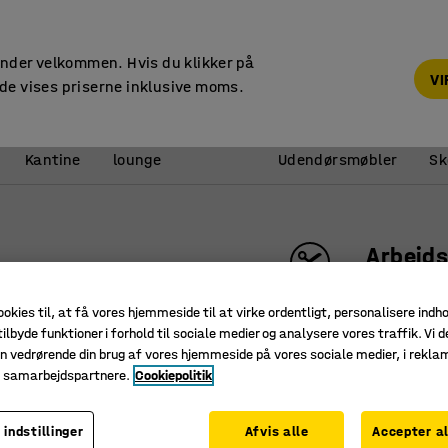
14 dages returret
under velkommen. Hvis du klikker på
V
de vises priserne inklusive moms.
Reception &
Kantine
lounge
Udendørsmøbler
Sk
Arbejd
B 600 mm
ookies til, at få vores hjemmeside til at virke ordentligt, personalisere indh
Art. nr.
:
25
ilbyde funktioner i forhold til sociale medier og analysere vores traffik. Vi d
n vedrørende din brug af vores hjemmeside på vores sociale medier, i rekl
Perfekt t
e samarbejdspartnere.
Cookiepolitik
Med særde
Hygiejnis
 indstillinger
Afvis alle
Accepter al
Vælg længd