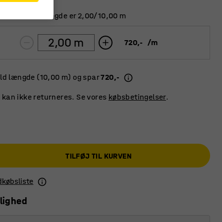
n. / maks. længde er 2,00/10,00 m
720,-
/
m
ld længde (10,00 m) og spar
720,-
 kan ikke returneres. Se vores
købsbetingelser
.
TILFØJ TIL KURVEN
ndkøbsliste
lighed