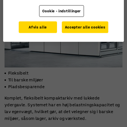
Cookie - indstillinger
Afvis alle
Accepter alle cookies
Fleksibelt
Til barske miljøer
Pladsbesparende
Komplet, fleksibelt kompaktarkiv med lukkede
ydergavle. Systemet har en høj belastningskapacitet og
lav egenvægt, hvilket gør, at det velegner sig i barske
miljøer, såsom lager, arkiv og værksted.