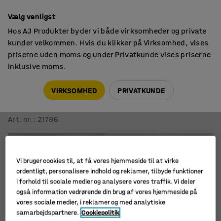
14 dages returret
Vælg venligst
Hos AJ Produkter byder vi både virksomheder og private
kunder velkommen. Hvis du klikker på Virksomhed, vises
priserne uden moms og under Privatkunde vises priserne
inklusive moms.
Reoler
Kompaktreoler til kontor
VIRKSOMHED
PRIVATKUNDE
Kompakt arkivreolsystem TRANSFORM
3200x2510 mm
Art. nr.
:
21786
Vi bruger cookies til, at få vores hjemmeside til at virke
ordentligt, personalisere indhold og reklamer, tilbyde funktioner
i forhold til sociale medier og analysere vores traffik. Vi deler
også information vedrørende din brug af vores hjemmeside på
vores sociale medier, i reklamer og med analytiske
samarbejdspartnere.
Cookiepolitik