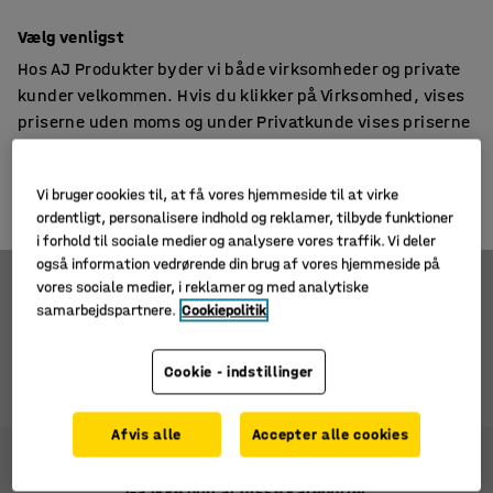
14 dages returret
Vælg venligst
Hos AJ Produkter byder vi både virksomheder og private
kunder velkommen. Hvis du klikker på Virksomhed, vises
priserne uden moms og under Privatkunde vises priserne
inklusive moms.
Reoler
Kompaktreoler til kontor
Vi bruger cookies til, at få vores hjemmeside til at virke
VIRKSOMHED
PRIVATKUNDE
Der er ingen produkter i denne kategori. Du er
ordentligt, personalisere indhold og reklamer, tilbyde funktioner
i forhold til sociale medier og analysere vores traffik. Vi deler
velkommen til at besøge
Reoler
.
også information vedrørende din brug af vores hjemmeside på
vores sociale medier, i reklamer og med analytiske
samarbejdspartnere.
Cookiepolitik
Cookie - indstillinger
0 produkter
Afvis alle
Accepter alle cookies
Gå ikke glip af disse kategorier