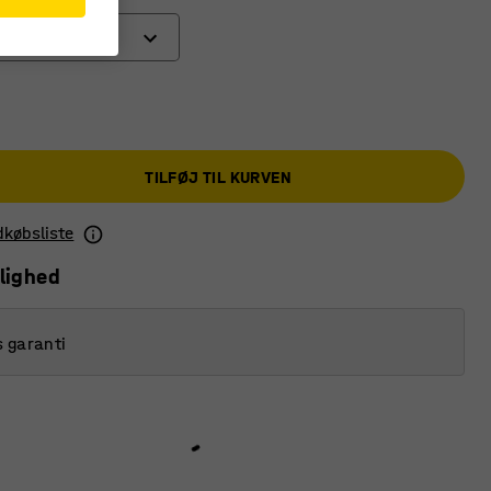
TILFØJ TIL KURVEN
ndkøbsliste
lighed
s garanti