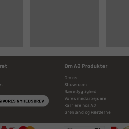
ret
Om AJ Produkter
s
Om os
et
Showroom
Bæredygtighed
Vores medarbejdere
IG VORES NYHEDSBREV
Karriere hos AJ
Grønland og Færøerne