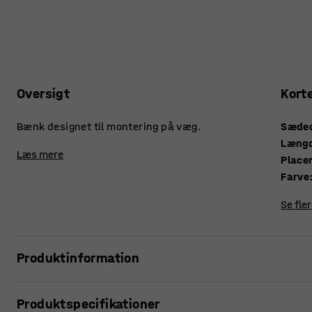
Oversigt
Kort
Bænk designet til montering på væg.
Sæde
Læng
Læs mere
Place
Farve
Se fle
Produktinformation
Kraftig og robust bænk, der passer godt i eksempelvis om
Produktspecifikationer
personalerum. Den væghængte bænk er både nem at placer