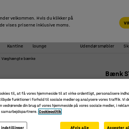
14 dages returret
under velkommen. Hvis du klikker på
V
de vises priserne inklusive moms.
Reception &
Kantine
lounge
Udendørsmøbler
Sk
Væghængte bænke
Bænk S
Væghæng
Art. nr.
:
23
ookies til, at få vores hjemmeside til at virke ordentligt, personalisere indh
ilbyde funktioner i forhold til sociale medier og analysere vores traffik. Vi d
Sorte met
n vedrørende din brug af vores hjemmeside på vores sociale medier, i rekl
Klarlaker
e samarbejdspartnere.
Cookiepolitik
Gør rengø
 indstillinger
Afvis alle
Accepter al
Længde (mm