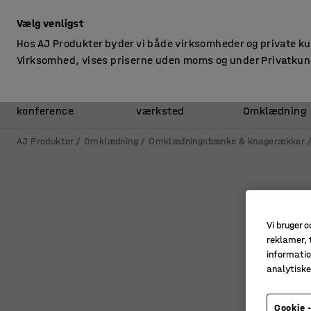
ekskl. moms
Vælg venligst
Hos AJ Produkter byder vi både virksomheder og private k
Virksomhed, vises priserne uden moms og under Privatkun
Kontor &
Lager &
konference
værksted
Omklædning
AJ Produkter
Omklædning
Omklædningsbænke & knagerækker
Vi bruger c
reklamer, t
informatio
analytisk
Cookie -