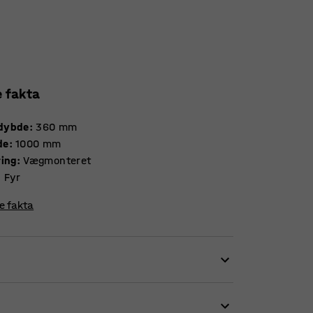
e fakta
dybde
:
360
mm
de
:
1000
mm
ring
:
Vægmonteret
:
Fyr
re fakta
klædningsrum, garderober, fitnesscentre og
e og pladsbesparende. Da den ingen ben har,