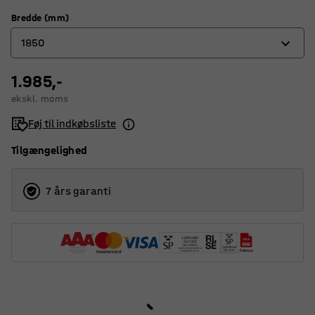
Bredde (mm)
1850
1.985,-
1850
ekskl. moms
2750
Føj til indkøbsliste
3600
Tilgængelighed
7 års garanti