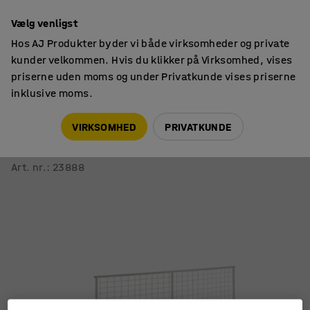
14 dages returret
Vælg venligst
Hos AJ Produkter byder vi både virksomheder og private
kunder velkommen. Hvis du klikker på Virksomhed, vises
priserne uden moms og under Privatkunde vises priserne
inklusive moms.
Tilbehør til pallereoler
Rygnet til pallereoler
VIRKSOMHED
PRIVATKUNDE
Bagplade i trådnet til pallereol ULTIMATE
1500x1850 mm
Art. nr.
:
23888