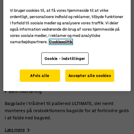
Vi bruger cookies til, at få vores hjemmeside til at virke
ordentligt, personalisere indhold og reklamer, tilbyde funktioner
i forhold til sociale medier og analysere vores traffik. Vi deler
også information vedrørende din brug af vores hjemmeside på
vores sociale medier, i reklamer og med analytiske
samarbejdspartnere.
Cookiepolitik
Cookie - indstillinger
Afvis alle
Accepter alle cookies
Til pallereol ULTIMATE
Beskytter godset
Nem montering
Bagplade i trådnet til pallereol ULTIMATE, der nemt
monteres på reolsektionens bagside for at forhindre gods
i at falde ned bagved.
Læs mere