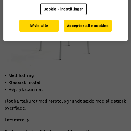
Cookie - indstillinger
Afvis alle
Accepter alle cookies
Med fodring
Klassisk model
Højtrykslaminat
Flot bartaburet med rørstel og rundt sæde med slidstærk
overflade.
Læs mere