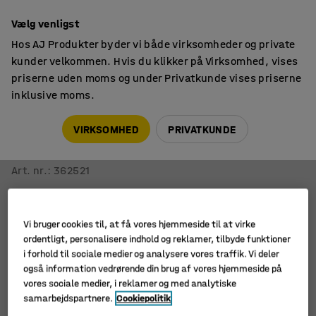
14 dages returret
Vælg venligst
Hos AJ Produkter byder vi både virksomheder og private
kunder velkommen. Hvis du klikker på Virksomhed, vises
priserne uden moms og under Privatkunde vises priserne
inklusive moms.
Siddemøbler til kantine
Barstole
VIRKSOMHED
PRIVATKUNDE
Barstol TIMMY
Hvidt stel, sort sæde, H 730 mm
Art. nr.
:
362521
Vi bruger cookies til, at få vores hjemmeside til at virke
ordentligt, personalisere indhold og reklamer, tilbyde funktioner
i forhold til sociale medier og analysere vores traffik. Vi deler
også information vedrørende din brug af vores hjemmeside på
vores sociale medier, i reklamer og med analytiske
samarbejdspartnere.
Cookiepolitik