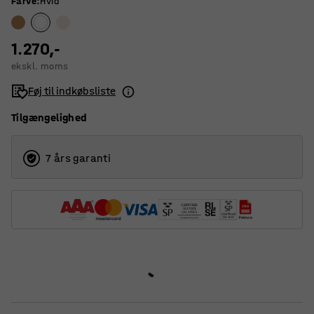
Farve
:
Hvid
1.270,-
ekskl. moms
Føj til indkøbsliste
Tilgængelighed
7 års garanti