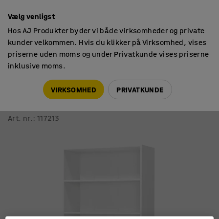
14 dages returret
Vælg venligst
Hos AJ Produkter byder vi både virksomheder og private
kunder velkommen. Hvis du klikker på Virksomhed, vises
priserne uden moms og under Privatkunde vises priserne
inklusive moms.
Reoler
Bogreoler
VIRKSOMHED
PRIVATKUNDE
Bogreol CLEO
2000x1000x310 mm, hvid laminat
Art. nr.
:
117213