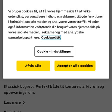
Vi bruger cookies til, at få vores hjemmeside til at virke
ordentligt, personalisere indhold og reklamer, tilbyde funktioner
i forhold til sociale medier og analysere vores traffik. Vi deler
også information vedrørende din brug af vores hjemmeside på
vores sociale medier, i reklamer og med analytiske
samarbejdspartnere.
Cookiepolitik
Cookie - indstillinger
Overkommelig i pris
Afvis alle
Accepter alle cookies
Passer i mange forskellige miljøer
Enkelt, klassisk design
Klassisk bogreol. Perfekt både til kontorer, arkivrum og
opbevaringsrum.
Læs mere