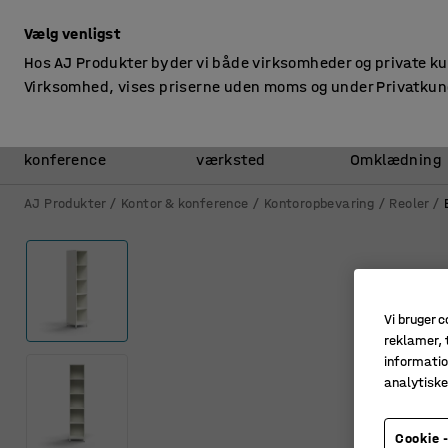
ekskl. moms
Vælg venligst
Hos AJ Produkter byder vi både virksomheder og private k
Virksomhed, vises priserne uden moms og under Privatkun
Kontor &
Lager &
konference
værksted
Omklædning
AJ Produkter
Kontor & konference
Kontoropbevaring
Reoler
Vi bruger c
reklamer, t
informatio
analytisk
Cookie -