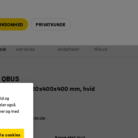
+45 5940 0999
info@ajprodukter.dk
IRKSOMHED
PRIVATKUNDE
Vores
Vi
Anmod om
ole
services
anbefaler
tilbud
l QBUS
, benstel, 2020x400x400 mm, hvid
1033
old og
eler også
re hylder
amer og med
l og pladsbesparende
 QBUS-serien
le cookies
Farve stel
:
Hvid