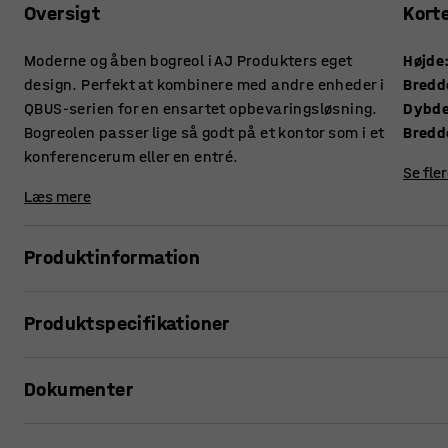
Oversigt
Kort
Moderne og åben bogreol i AJ Produkters eget
Højde
design. Perfekt at kombinere med andre enheder i
Bredd
QBUS-serien for en ensartet opbevaringsløsning.
Dybd
Bogreolen passer lige så godt på et kontor som i et
Bredd
konferencerum eller en entré.
Se fle
Læs mere
Produktinformation
Med den tilpasningsdygtige opbevaringsserie QBUS kan du
Produktspecifikationer
Denne praktiske bogreol er perfekt til generel opbevaring af
eller andre ting, som du ønsker nem adgang til.
Højde
:
2020
mm
Dokumenter
Bredde
:
400
mm
Reolen er nem at placere og det stilrene design gør, at den 
Dybde
:
400
mm
kontor eller i et konferencelokale.
Bredde, indvendig
:
364
mm
Udskriv produktside