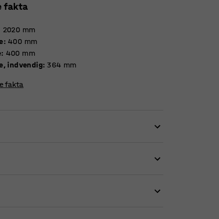
e fakta
:
2020
mm
e
:
400
mm
e
:
400
mm
e, indvendig
:
364
mm
re fakta
 nemt skabe en organiseret arbejdsplads.
 alt fra bøger og ringbind til kontorartikler
fungerer lige så godt i en entré som på et