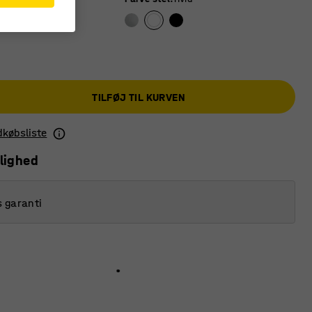
TILFØJ TIL KURVEN
ndkøbsliste
lighed
s garanti