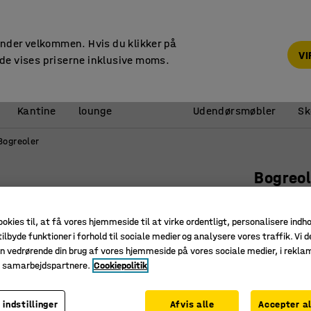
14 dages returret
under velkommen. Hvis du klikker på
V
de vises priserne inklusive moms.
Reception &
Kantine
lounge
Udendørsmøbler
Sk
Bogreoler
Bogreo
3 hylder
Art. nr.
:
17
ookies til, at få vores hjemmeside til at virke ordentligt, personalisere indh
ilbyde funktioner i forhold til sociale medier og analysere vores traffik. Vi d
Justerba
n vedrørende din brug af vores hjemmeside på vores sociale medier, i rekl
e samarbejdspartnere.
Cookiepolitik
Fleksibe
En del af
 indstillinger
Afvis alle
Accepter al
Farve
:
Hvid