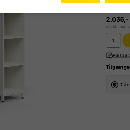
2.035,-
ekskl. moms
Føj til i
Tilgænge
7 år