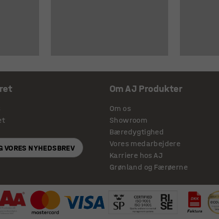
ret
Om AJ Produkter
s
Om os
et
Showroom
Bæredygtighed
Vores medarbejdere
IG VORES NYHEDSBREV
Karriere hos AJ
Grønland og Færøerne