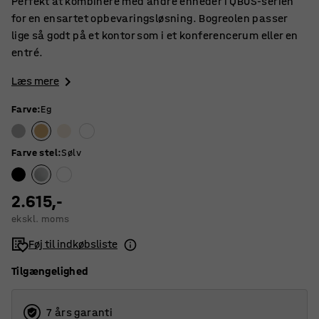
Perfekt at kombinere med andre enheder i QBUS-serien
for en ensartet opbevaringsløsning. Bogreolen passer
lige så godt på et kontor som i et konferencerum eller en
entré.
Læs mere
Farve
:
Eg
Farve stel
:
Sølv
2.615,-
ekskl. moms
Føj til indkøbsliste
Tilgængelighed
7 års garanti