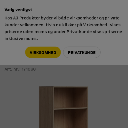
14 dages returret
Vælg venligst
Hos AJ Produkter byder vi både virksomheder og private
kunder velkommen. Hvis du klikker på Virksomhed, vises
priserne uden moms og under Privatkunde vises priserne
inklusive moms.
Reoler
Bogreoler
VIRKSOMHED
PRIVATKUNDE
Bogreol QBUS
3 hylder, benstel, 1636x800x400 mm, sølv, eg
Art. nr.
:
171066