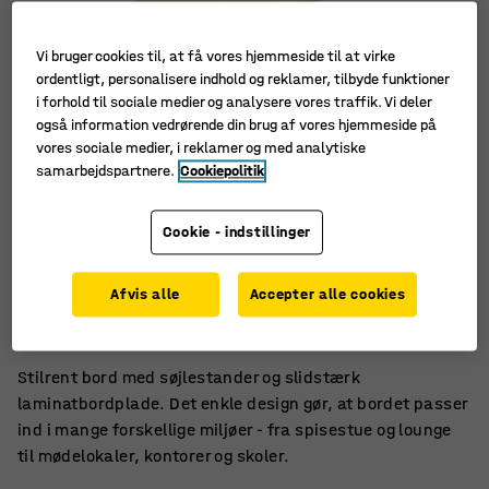
Vi bruger cookies til, at få vores hjemmeside til at virke
ordentligt, personalisere indhold og reklamer, tilbyde funktioner
i forhold til sociale medier og analysere vores traffik. Vi deler
også information vedrørende din brug af vores hjemmeside på
vores sociale medier, i reklamer og med analytiske
samarbejdspartnere.
Cookiepolitik
Cookie - indstillinger
Stilfuldt og nemt at vedligeholde
Afvis alle
Accepter alle cookies
Alsidig og holdbar bordserie
Velegnet til møder, kantiner og sociale områder
Stilrent bord med søjlestander og slidstærk
laminatbordplade. Det enkle design gør, at bordet passer
ind i mange forskellige miljøer - fra spisestue og lounge
til mødelokaler, kontorer og skoler.