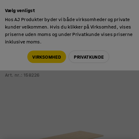
14 dages returret
Vælg venligst
Hos AJ Produkter byder vi både virksomheder og private
kunder velkommen. Hvis du klikker på Virksomhed, vises
priserne uden moms og under Privatkunde vises priserne
inklusive moms.
Borde
Kantineborde
VIRKSOMHED
PRIVATKUNDE
Bord VERTICUS
1400x700x720 mm, eg/sølv
Art. nr.
:
158226