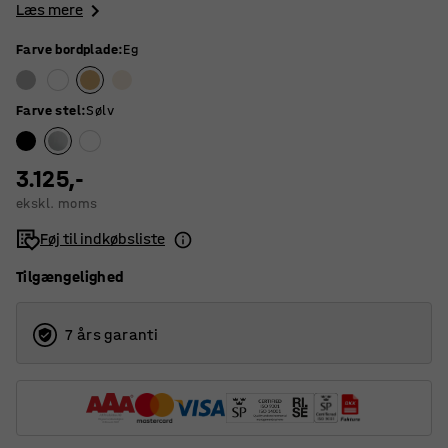
Læs mere
Farve bordplade
:
Eg
Farve stel
:
Sølv
3.125,-
ekskl. moms
Føj til indkøbsliste
Tilgængelighed
7 års garanti