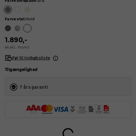
Farve bordplade
:
Grå
Farve stel
:
Hvid
1.890,-
ekskl. moms
Føj til indkøbsliste
Tilgængelighed
7 års garanti