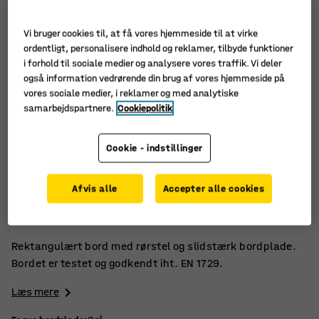
Vi bruger cookies til, at få vores hjemmeside til at virke
ordentligt, personalisere indhold og reklamer, tilbyde funktioner
i forhold til sociale medier og analysere vores traffik. Vi deler
også information vedrørende din brug af vores hjemmeside på
vores sociale medier, i reklamer og med analytiske
samarbejdspartnere.
Cookiepolitik
Cookie - indstillinger
Højtrykslaminat
Afvis alle
Accepter alle cookies
Godkendt iht. EN 1729
Slidstærk bordplade
Rektangulært bord med rørstel og slidstærk bordplade.
Bordet er testet og godkendt iht. EN 1729.
Læs mere