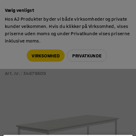
14 dages returret
Vælg venligst
Hos AJ Produkter byder vi både virksomheder og private
kunder velkommen. Hvis du klikker på Virksomhed, vises
priserne uden moms og under Privatkunde vises priserne
inklusive moms.
Skoleborde, fast højde
Rektangulære skoleborde
VIRKSOMHED
PRIVATKUNDE
Bord BORÅS
1800x700x900 mm, hvidt stel, højtrykslaminat, grå
Art. nr.
:
34679609