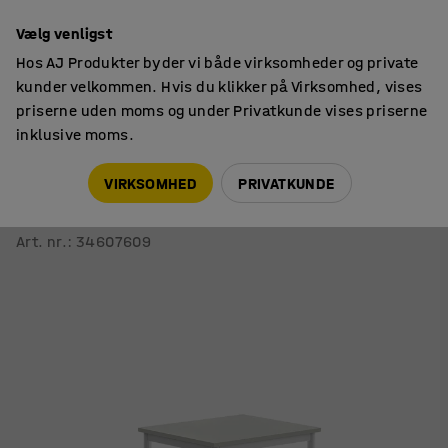
14 dages returret
Vælg venligst
Hos AJ Produkter byder vi både virksomheder og private
kunder velkommen. Hvis du klikker på Virksomhed, vises
priserne uden moms og under Privatkunde vises priserne
inklusive moms.
Skoleborde, fast højde
Rektangulære skoleborde
VIRKSOMHED
PRIVATKUNDE
Bord BORÅS
700x600x720 mm, hvidt stel, højtrykslaminat, grå
Art. nr.
:
34607609