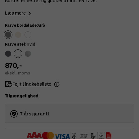
Bordet er testet og godkendt iht. EN 1729.
Læs mere
Farve bordplade
:
Grå
Farve stel
:
Hvid
870,-
ekskl. moms
Føj til indkøbsliste
Tilgængelighed
7 års garanti