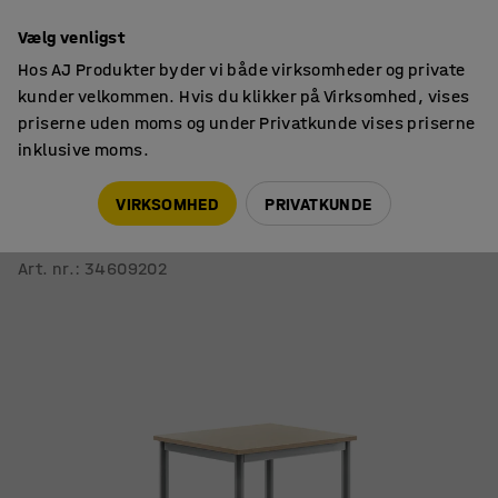
14 dages returret
Vælg venligst
Hos AJ Produkter byder vi både virksomheder og private
kunder velkommen. Hvis du klikker på Virksomhed, vises
priserne uden moms og under Privatkunde vises priserne
inklusive moms.
Skoleborde, fast højde
Rektangulære skoleborde
VIRKSOMHED
PRIVATKUNDE
Bord BORÅS
700x600x900 mm, sølvfarvet stel, højtrykslaminat, birk
Art. nr.
:
34609202