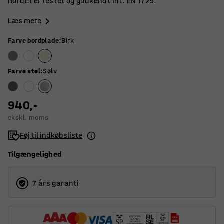
Bordet er testet og godkendt iht. EN 1729.
Læs mere
Farve bordplade
:
Birk
Farve stel
:
Sølv
940,-
ekskl. moms
Føj til indkøbsliste
Tilgængelighed
7 års garanti