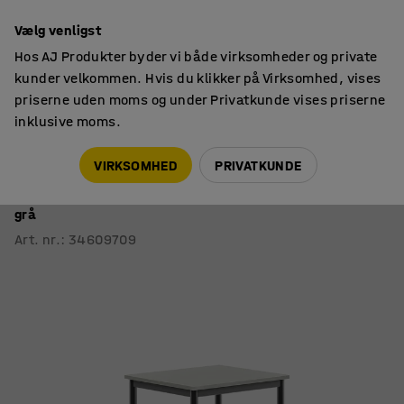
14 dages returret
Vælg venligst
Hos AJ Produkter byder vi både virksomheder og private
kunder velkommen. Hvis du klikker på Virksomhed, vises
priserne uden moms og under Privatkunde vises priserne
inklusive moms.
Skoleborde, fast højde
Rektangulære skoleborde
VIRKSOMHED
PRIVATKUNDE
Bord BORÅS
700x600x900 mm, antracitgråt stel, højtrykslaminat,
grå
Art. nr.
:
34609709