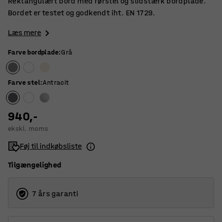
Rektangulært bord med rørstel og slidstærk bordplade.
Bordet er testet og godkendt iht. EN 1729.
Læs mere
Farve bordplade
:
Grå
Farve stel
:
Antracit
940,-
ekskl. moms
Føj til indkøbsliste
Tilgængelighed
7 års garanti