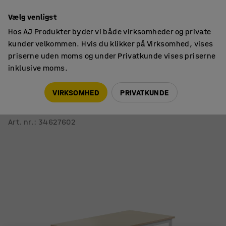
14 dages returret
Vælg venligst
Hos AJ Produkter byder vi både virksomheder og private
kunder velkommen. Hvis du klikker på Virksomhed, vises
priserne uden moms og under Privatkunde vises priserne
inklusive moms.
Skoleborde, fast højde
Rektangulære skoleborde
VIRKSOMHED
PRIVATKUNDE
Bord BORÅS
1200x700x720 mm, hvidt stel, højtrykslaminat, birk
Art. nr.
:
34627602