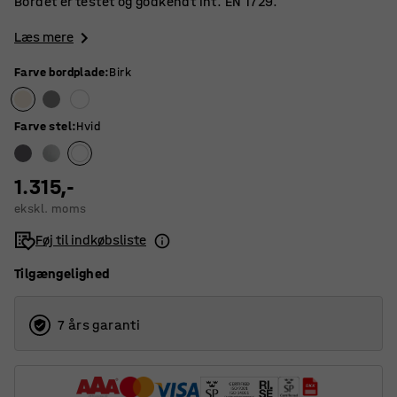
Bordet er testet og godkendt iht. EN 1729.
Læs mere
Farve bordplade
:
Birk
Farve stel
:
Hvid
1.315,-
ekskl. moms
Føj til indkøbsliste
Tilgængelighed
7 års garanti