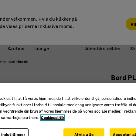
14 dages returret
under velkommen. Hvis du klikker på
V
de vises priserne inklusive moms.
Reception &
Kantine
lounge
Udendørsmøbler
Sk
ære skoleborde
Bord P
1600x700
Art. nr.
:
35
ookies til, at få vores hjemmeside til at virke ordentligt, personalisere indh
ilbyde funktioner i forhold til sociale medier og analysere vores traffik. Vi d
Lyddæmp
n vedrørende din brug af vores hjemmeside på vores sociale medier, i rekl
Stabilt o
e samarbejdspartnere.
Cookiepolitik
Passer i 
 indstillinger
Afvis alle
Accepter al
Længde (mm