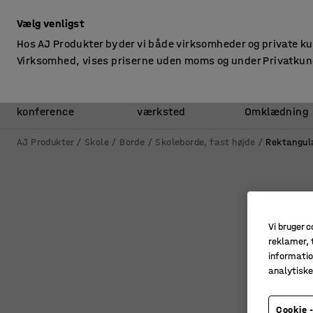
ekskl. moms
Vælg venligst
Hos AJ Produkter byder vi både virksomheder og private k
Virksomhed, vises priserne uden moms og under Privatkun
Kontor &
Lager &
konference
værksted
Omklædning
AJ Produkter
Skole
Borde
Skoleborde, fast højde
Rektangul
Vi bruger c
reklamer, t
informatio
analytisk
Cookie -