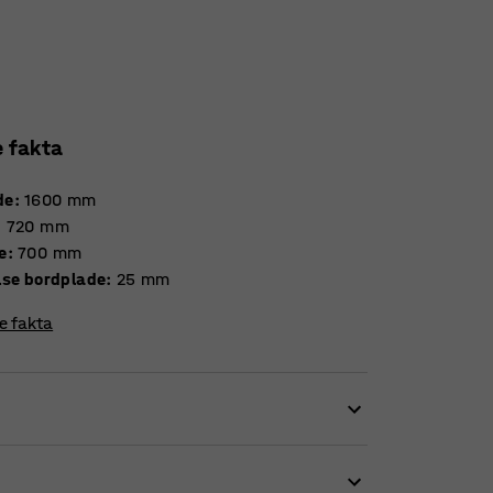
e fakta
de
:
1600
mm
:
720
mm
e
:
700
mm
Tykkelse bordplade
:
25
mm
re fakta
ragende i andre former for opholdsrum.
r lyddæmpende egenskaber. Dette betyder, at