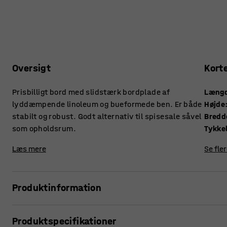
Oversigt
Kort
Prisbilligt bord med slidstærk bordplade af
Læng
lyddæmpende linoleum og bueformede ben. Er både
Højde
stabilt og robust. Godt alternativ til spisesale såvel
Bredd
som opholdsrum.
Læs mere
Se fle
Produktinformation
I kantinen er dette bord ideelt, men det passer også frem
Produktspecifikationer
Bordpladen er fremstillet af miljøvenlig linoleum, der ha