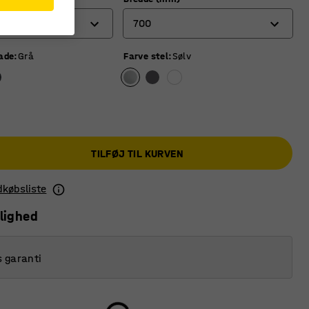
700
lade
:
Grå
Farve stel
:
Sølv
700
800
TILFØJ TIL KURVEN
ndkøbsliste
lighed
s garanti