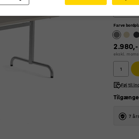
1600
Farve bordp
1200
1400
2.980,-
1600
ekskl. moms
1800
Føj til i
Tilgænge
7 år