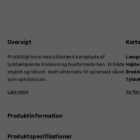
Oversigt
Kort
Prisbilligt bord med slidstærk bordplade af
Læng
lyddæmpende linoleum og bueformede ben. Er både
Højde
stabilt og robust. Godt alternativ til spisesale såvel
Bredd
som opholdsrum.
Læs mere
Se fle
Produktinformation
I kantinen er dette bord ideelt, men det passer også frem
Produktspecifikationer
Bordpladen er fremstillet af miljøvenlig linoleum, der ha