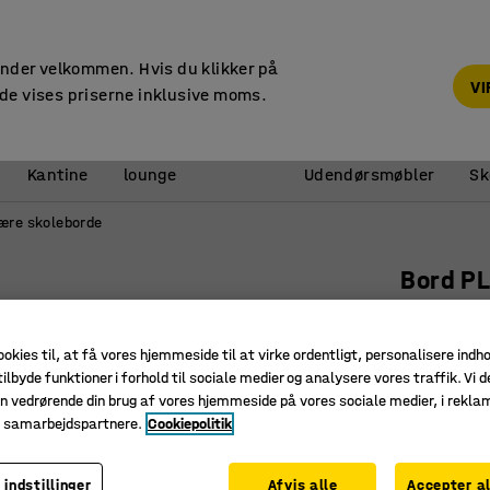
14 dages returret
under velkommen. Hvis du klikker på
V
de vises priserne inklusive moms.
Reception &
Kantine
lounge
Udendørsmøbler
Sk
ære skoleborde
Bord P
1400x800
Art. nr.
:
35
ookies til, at få vores hjemmeside til at virke ordentligt, personalisere indh
ilbyde funktioner i forhold til sociale medier og analysere vores traffik. Vi d
Lyddæmp
n vedrørende din brug af vores hjemmeside på vores sociale medier, i rekl
Stabilt o
e samarbejdspartnere.
Cookiepolitik
Passer i 
 indstillinger
Afvis alle
Accepter al
Længde (mm