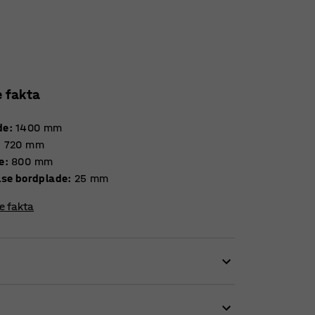
e fakta
de
:
1400
mm
:
720
mm
e
:
800
mm
Tykkelse bordplade
:
25
mm
re fakta
ragende i andre former for opholdsrum.
r lyddæmpende egenskaber. Dette betyder, at