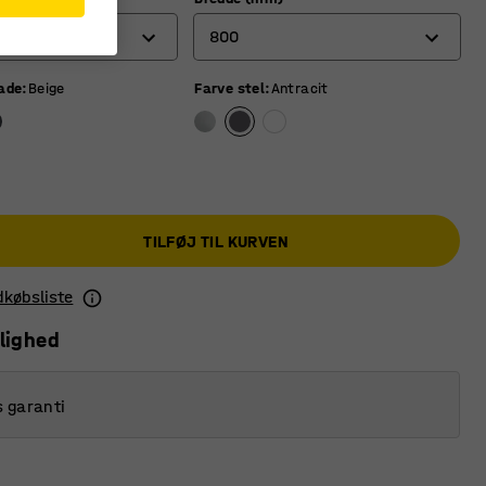
800
lade
:
Beige
Farve stel
:
Antracit
700
800
TILFØJ TIL KURVEN
ndkøbsliste
lighed
s garanti