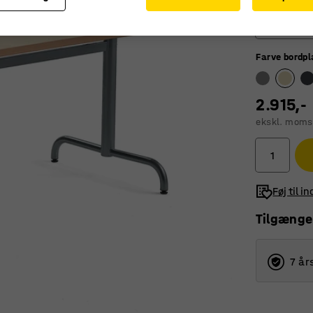
1400
Farve bordp
1200
1400
2.915,-
1600
ekskl. moms
1800
Føj til i
Tilgænge
7 år