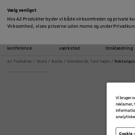
ekskl. moms
Vælg venligst
Hos AJ Produkter byder vi både virksomheder og private k
Virksomhed, vises priserne uden moms og under Privatkun
Kontor &
Lager &
konference
værksted
Omklædning
AJ Produkter
Skole
Borde
Skoleborde, fast højde
Rektangul
Vi bruger c
reklamer, t
informatio
analytisk
Cookie -