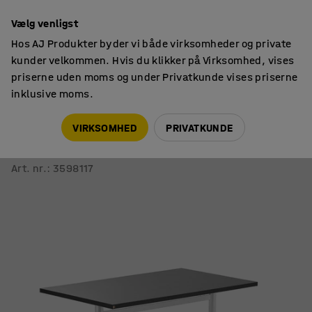
14 dages returret
Vælg venligst
Hos AJ Produkter byder vi både virksomheder og private
kunder velkommen. Hvis du klikker på Virksomhed, vises
priserne uden moms og under Privatkunde vises priserne
inklusive moms.
Skoleborde, fast højde
Rektangulære skoleborde
VIRKSOMHED
PRIVATKUNDE
Bord PLURAL
1200x800x720 mm, linoleum, mørkegrå, hvid
Art. nr.
:
3598117