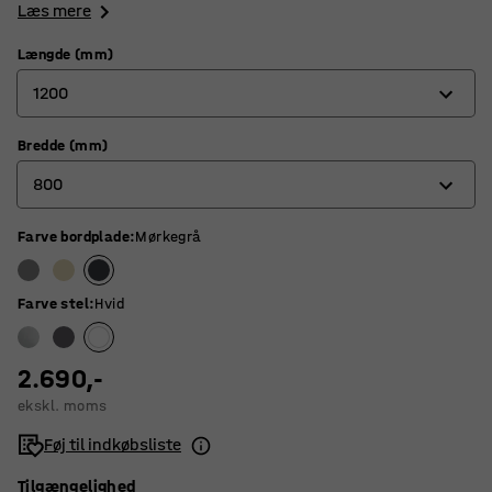
Læs mere
Længde (mm)
1200
Bredde (mm)
1200
800
1400
1600
Farve bordplade
:
Mørkegrå
700
1800
800
Farve stel
:
Hvid
2.690,-
ekskl. moms
Føj til indkøbsliste
Tilgængelighed