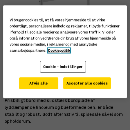
Vi bruger cookies til, at få vores hjemmeside til at virke
ordentligt, personalisere indhold og reklamer, tilbyde funktioner
i forhold til sociale medier og analysere vores traffik. Vi deler
også information vedrørende din brug af vores hjemmeside på
vores sociale medier, i reklamer og med analytiske
samarbejdspartnere.
Cookiepolitik
Cookie - indstillinger
Lyddæmpende linoleum
Stabilt og robust
Afvis alle
Accepter alle cookies
Passer i flere forskellige rum
Prisbilligt bord med slidstærk bordplade af
lyddæmpende linoleum og bueformede ben. Er både
stabilt og robust. Godt alternativ til spisesale såvel som
opholdsrum.