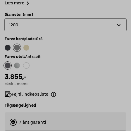
Læs mere
Diameter (mm)
1200
Farve bordplade
:
Grå
900
1200
Farve stel
:
Antracit
1300
3.855,-
ekskl. moms
Føj til indkøbsliste
Tilgængelighed
7 års garanti