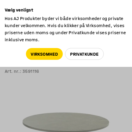
14 dages returret
Vælg venligst
Hos AJ Produkter byder vi både virksomheder og private
kunder velkommen. Hvis du klikker på Virksomhed, vises
priserne uden moms og under Privatkunde vises priserne
inklusive moms.
Skoleborde, fast højde
Runde skoleborde
VIRKSOMHED
PRIVATKUNDE
Bord PLURAL
Ø 1200x720 mm, linoleum, grå, antracitgrå
Art. nr.
:
3591116