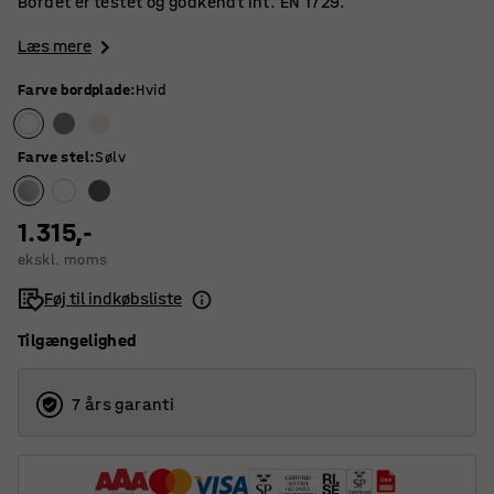
Bordet er testet og godkendt iht. EN 1729.
Læs mere
Farve bordplade
:
Hvid
Farve stel
:
Sølv
1.315,-
ekskl. moms
Føj til indkøbsliste
Tilgængelighed
7 års garanti