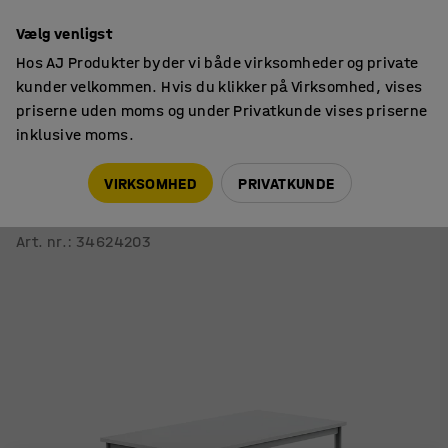
14 dages returret
Vælg venligst
Hos AJ Produkter byder vi både virksomheder og private
kunder velkommen. Hvis du klikker på Virksomhed, vises
priserne uden moms og under Privatkunde vises priserne
inklusive moms.
Skoleborde, fast højde
Rektangulære skoleborde
VIRKSOMHED
PRIVATKUNDE
Bord BORÅS
1200x700x760 mm, sølvfarvet stel, højtrykslaminat, hvid
Art. nr.
:
34624203