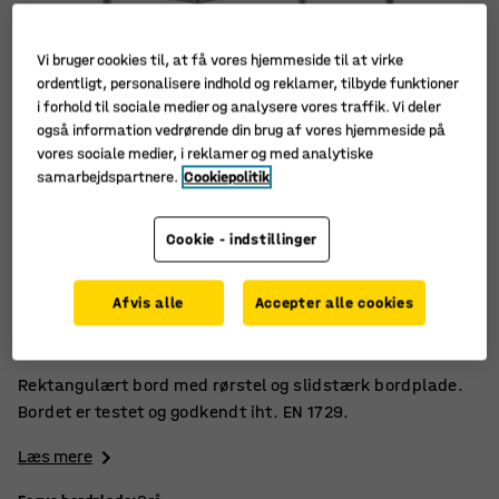
Vi bruger cookies til, at få vores hjemmeside til at virke
ordentligt, personalisere indhold og reklamer, tilbyde funktioner
i forhold til sociale medier og analysere vores traffik. Vi deler
også information vedrørende din brug af vores hjemmeside på
vores sociale medier, i reklamer og med analytiske
samarbejdspartnere.
Cookiepolitik
Cookie - indstillinger
Højtrykslaminat
Afvis alle
Accepter alle cookies
Godkendt iht. EN 1729
Slidstærk bordplade
Rektangulært bord med rørstel og slidstærk bordplade.
Bordet er testet og godkendt iht. EN 1729.
Læs mere