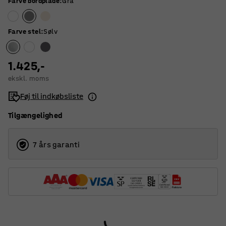
Farve bordplade
:
Grå
Farve stel
:
Sølv
1.425,-
ekskl. moms
Føj til indkøbsliste
Tilgængelighed
7 års garanti