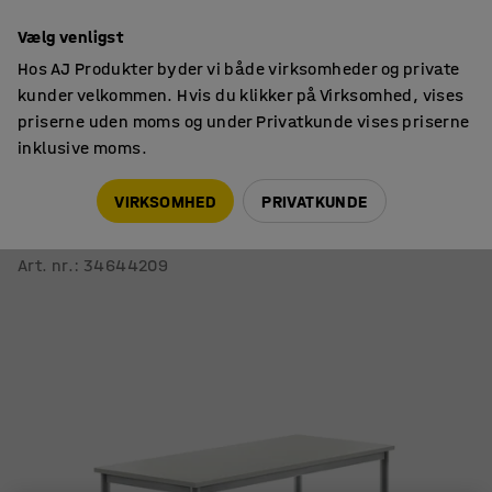
14 dages returret
Vælg venligst
Hos AJ Produkter byder vi både virksomheder og private
kunder velkommen. Hvis du klikker på Virksomhed, vises
priserne uden moms og under Privatkunde vises priserne
inklusive moms.
Skoleborde, fast højde
Rektangulære skoleborde
VIRKSOMHED
PRIVATKUNDE
Bord BORÅS
1400x600x760 mm, sølvfarvet stel, højtrykslaminat, grå
Art. nr.
:
34644209