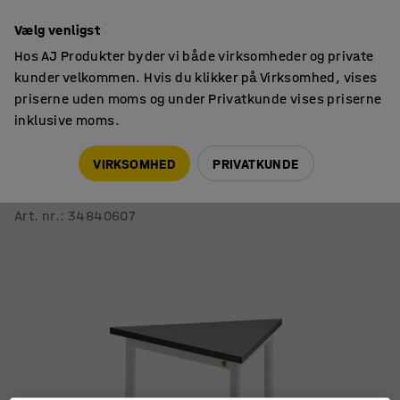
14 dages returret
Vælg venligst
Hos AJ Produkter byder vi både virksomheder og private
kunder velkommen. Hvis du klikker på Virksomhed, vises
priserne uden moms og under Privatkunde vises priserne
inklusive moms.
Skoleborde, fast højde
Trekantede skoleborde
VIRKSOMHED
PRIVATKUNDE
Bord SONTIUS TRIANGEL
700x700x720 mm, mørkegrå linoleum, hvid
Art. nr.
:
34840607