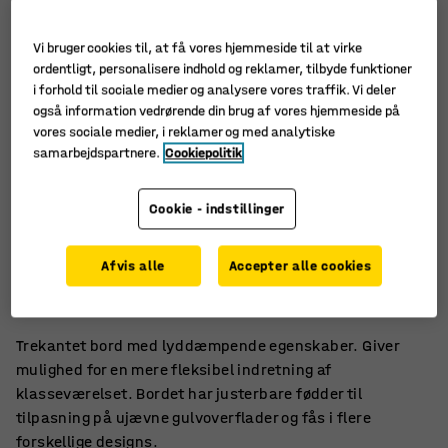
Vi bruger cookies til, at få vores hjemmeside til at virke
ordentligt, personalisere indhold og reklamer, tilbyde funktioner
i forhold til sociale medier og analysere vores traffik. Vi deler
også information vedrørende din brug af vores hjemmeside på
vores sociale medier, i reklamer og med analytiske
samarbejdspartnere.
Cookiepolitik
Cookie - indstillinger
Lyddæmpende bordplade
Afvis alle
Accepter alle cookies
En mere fleksibel møblering
Justerbare fødder
Trekantet bord med lyddæmpende egenskaber. Giver
mulighed for en mere fleksibel indretning af
klasseværelset. Bordet har justerbare fødder til
tilpasning på ujævne gulvoverflader og fås i flere
forskellige designs.