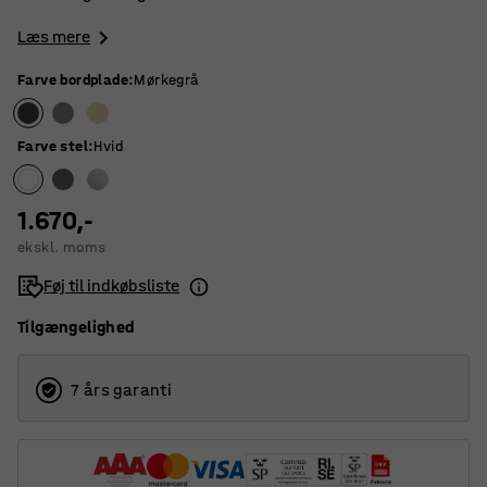
Læs mere
Farve bordplade
:
Mørkegrå
Farve stel
:
Hvid
1.670,-
ekskl. moms
Føj til indkøbsliste
Tilgængelighed
7 års garanti