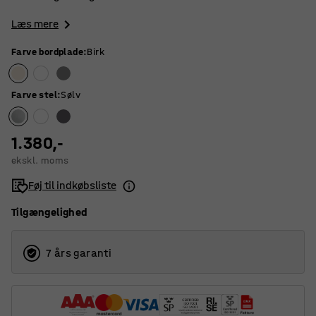
Læs mere
Farve bordplade
:
Birk
Farve stel
:
Sølv
1.380,-
ekskl. moms
Føj til indkøbsliste
Tilgængelighed
7 års garanti