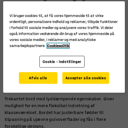
Vi bruger cookies til, at få vores hjemmeside til at virke
ordentligt, personalisere indhold og reklamer, tilbyde funktioner
i forhold til sociale medier og analysere vores traffik. Vi deler
også information vedrørende din brug af vores hjemmeside på
vores sociale medier, i reklamer og med analytiske
samarbejdspartnere.
Cookiepolitik
Cookie - indstillinger
Lyddæmpende bordplade
Afvis alle
Accepter alle cookies
En mere fleksibel møblering
Justerbare fødder
Trekantet bord med lyddæmpende egenskaber. Giver
mulighed for en mere fleksibel indretning af
klasseværelset. Bordet har justerbare fødder til
tilpasning på ujævne gulvoverflader og fås i flere
forskellige designs.