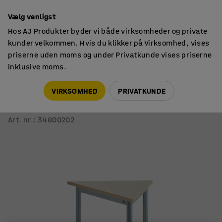
14 dages returret
Vælg venligst
Hos AJ Produkter byder vi både virksomheder og private
kunder velkommen. Hvis du klikker på Virksomhed, vises
priserne uden moms og under Privatkunde vises priserne
inklusive moms.
Skoleborde, fast højde
Trekantede skoleborde
VIRKSOMHED
PRIVATKUNDE
Bord SONITUS TRIANGEL
700x600x720 mm, birk højtrykslaminat, alu grey
Art. nr.
:
34800202