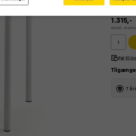
1.315,-
ekskl. moms
Føj til i
Tilgænge
7 år