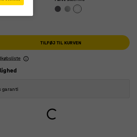
TILFØJ TIL KURVEN
ndkøbsliste
lighed
s garanti