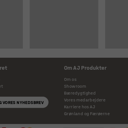
ret
Om AJ Produkter
s
Om os
et
Showroom
Bæredygtighed
Vores medarbejdere
IG VORES NYHEDSBREV
Karriere hos AJ
Grønland og Færøerne