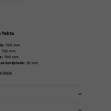
e fakta
de
:
700
mm
:
720
mm
e
:
700
mm
Tykkelse bordplade
:
20
mm
re fakta
 at skabe en spændende indretning i