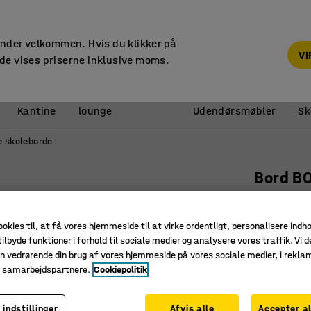
14 dages returret
under velkommen. Hvis du klikker på
V
de vises priserne inklusive moms.
Reception &
Kantine
lounge
Udendørsmøbler
Sk
e skoleborde
Bord B
700x700x
Art. nr.
:
34
ookies til, at få vores hjemmeside til at virke ordentligt, personalisere indh
ilbyde funktioner i forhold til sociale medier og analysere vores traffik. Vi d
En mere f
n vedrørende din brug af vores hjemmeside på vores sociale medier, i rekl
Flere for
e samarbejdspartnere.
Cookiepolitik
Justerba
 indstillinger
Afvis alle
Accepter al
Farve bordp