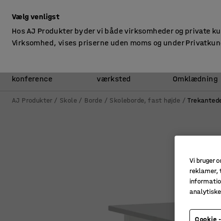
ekskl. moms
Vælg venligst
Hos AJ Produkter byder vi både virksomheder og private k
Virksomhed, vises priserne uden moms og under Privatkun
Kontor &
Lager &
konference
værksted
Omklædning
AJ Produkter
Skole
Borde
Skoleborde, fast højde
Trekanted
Vi bruger c
reklamer, t
informatio
analytisk
Cookie -