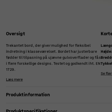
Oversigt
Kort
Trekantet bord, der giver mulighed for fleksibel
Læng
indretning i klasseværelset. Bordet har justerbare
Højde
fødder til tilpasning på ujævne gulvoverflader og fås
Bredd
i flere forskellige designs. Testet og godkendt iht. EN
1729.
Se fle
Læs mere
Produktinformation
Kombinér forskellige borde med denne trekantede form for
Produktspecifikationer
klasseværelset.