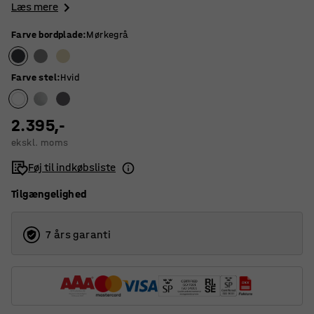
Læs mere
Farve bordplade
:
Mørkegrå
Farve stel
:
Hvid
2.395,-
ekskl. moms
Føj til indkøbsliste
Tilgængelighed
7 års garanti