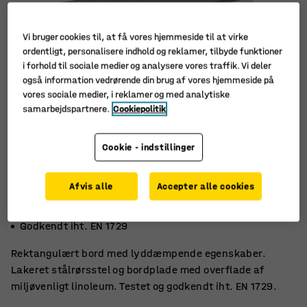
Vi bruger cookies til, at få vores hjemmeside til at virke
ordentligt, personalisere indhold og reklamer, tilbyde funktioner
i forhold til sociale medier og analysere vores traffik. Vi deler
også information vedrørende din brug af vores hjemmeside på
vores sociale medier, i reklamer og med analytiske
samarbejdspartnere.
Cookiepolitik
Cookie - indstillinger
Afvis alle
Accepter alle cookies
Miljøvenligt linoleum
Lyddæmpende
Godkendt iht. EN 1729
Rektangulært bord med lyddæmpende egenskaber.
Lakeret stålrørsstel og bordplade med overflade af
miljøvenligt linoleum. Testet og godkendt iht. EN 1729.