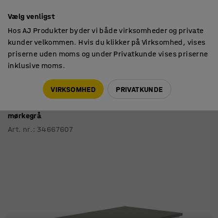
14 dages returret
Vælg venligst
Hos AJ Produkter byder vi både virksomheder og private
kunder velkommen. Hvis du klikker på Virksomhed, vises
priserne uden moms og under Privatkunde vises priserne
inklusive moms.
Skoleborde, fast højde
Rektangulære skoleborde
VIRKSOMHED
PRIVATKUNDE
Bord SONITUS
1400x800x720 mm, hvidt stel, lyddæmpende linoleum,
mørkegrå
Art. nr.
:
34667607