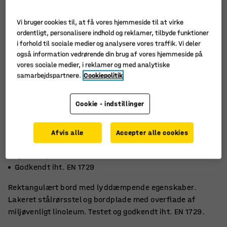
Vi bruger cookies til, at få vores hjemmeside til at virke
ordentligt, personalisere indhold og reklamer, tilbyde funktioner
i forhold til sociale medier og analysere vores traffik. Vi deler
også information vedrørende din brug af vores hjemmeside på
vores sociale medier, i reklamer og med analytiske
samarbejdspartnere.
Cookiepolitik
Cookie - indstillinger
Afvis alle
Accepter alle cookies
Miljøvenligt linoleum
Lyddæmpende
Godkendt iht. EN 1729
Rektangulært bord med lyddæmpende egenskaber.
Lakeret stålrørsstel og bordplade med overflade af
miljøvenligt linoleum. Testet og godkendt iht. EN 1729.