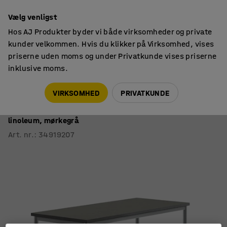
14 dages returret
Vælg venligst
Hos AJ Produkter byder vi både virksomheder og private
kunder velkommen. Hvis du klikker på Virksomhed, vises
priserne uden moms og under Privatkunde vises priserne
inklusive moms.
Skoleborde, fast højde
Rektangulære skoleborde 1600
VIRKSOMHED
PRIVATKUNDE
Bord SONITUS
1600x700x900 mm, sølvfarvet stel, lyddæmpende
linoleum, mørkegrå
Art. nr.
:
34919207