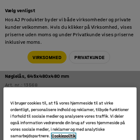
14 dages returret
Vælg venligst
Hos AJ Produkter byder vi både virksomheder og private
kunder velkommen. Hvis du klikker på Virksomhed, vises
priserne uden moms og under Privatkunde vises priserne
inklusive moms.
Værdiskabe
Brandklassificerede skabe
VIRKSOMHED
PRIVATKUNDE
Brand- og indbrudsklassificeret
dokumentskab FORT
Nøglelås, 645x480x480 mm
Art. nr.
:
13568
Vi bruger cookies til, at få vores hjemmeside til at virke
ordentligt, personalisere indhold og reklamer, tilbyde funktioner
i forhold til sociale medier og analysere vores traffik. Vi deler
også information vedrørende din brug af vores hjemmeside på
vores sociale medier, i reklamer og med analytiske
samarbejdspartnere.
Cookiepolitik