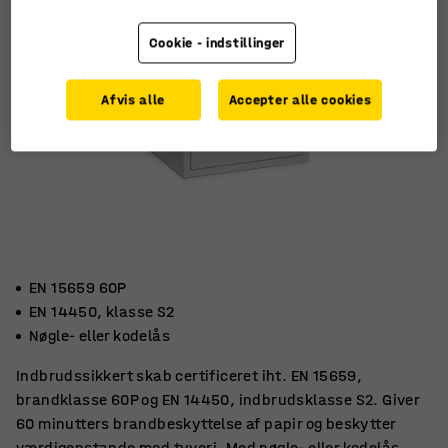
Cookie - indstillinger
Afvis alle
Accepter alle cookies
EN 15659 60P
EN 14450, klasse S2
Nøgle- eller kodelås
Indbrudssikkert skab certificeret iht. EN 15659,
brandklasse 60P og EN 14450, indbrudsklasse S2. Giver
60 minutters brandbeskyttelse af papir og beskytter
værdigenstande mod tyveri. Med nøgle- eller kodelås.