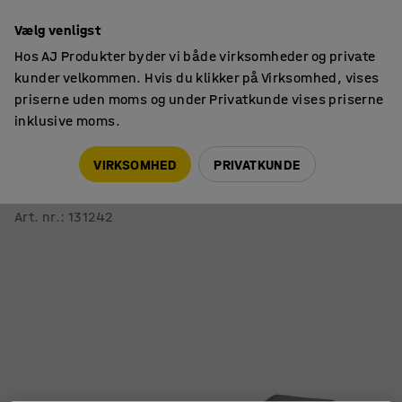
14 dages returret
Vælg venligst
Hos AJ Produkter byder vi både virksomheder og private
kunder velkommen. Hvis du klikker på Virksomhed, vises
priserne uden moms og under Privatkunde vises priserne
inklusive moms.
Indretningsdetaljer
Daybeds
VIRKSOMHED
PRIVATKUNDE
Daybed SIESTA
Stof, taupe
Art. nr.
:
131242