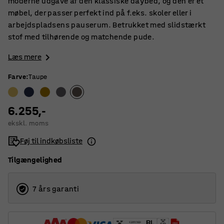
moderne udgave af den klassiske daybed, og den er et
møbel, der passer perfekt ind på f.eks. skoler eller i
arbejdspladsens pauserum. Betrukket med slidstærkt
stof med tilhørende og matchende pude.
Læs mere
Farve
:
Taupe
6.255,-
ekskl. moms
Føj til indkøbsliste
Tilgængelighed
7 års garanti