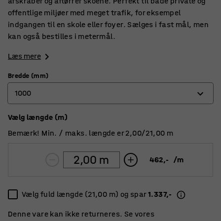
afskraber og aftørrer skoene. Perfekt til både private og
offentlige miljøer med meget trafik, for eksempel
indgangen til en skole eller foyer. Sælges i fast mål, men
kan også bestilles i metermål.
Læs mere
Bredde (mm)
1000
Vælg længde (m)
1000
Bemærk! Min. / maks. længde er 2,00/21,00 m
2000
462,-
/
m
Vælg fuld længde (21,00 m) og spar
1.337,-
Denne vare kan ikke returneres. Se vores