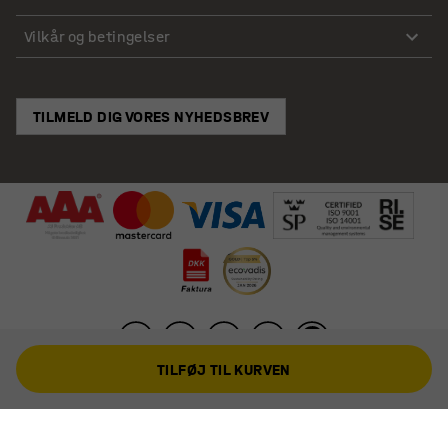
Vilkår og betingelser
TILMELD DIG VORES NYHEDSBREV
TILFØJ TIL KURVEN