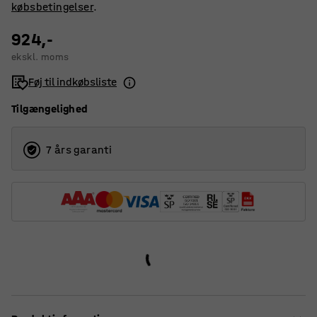
købsbetingelser
.
924,-
ekskl. moms
Føj til indkøbsliste
Tilgængelighed
7 års garanti