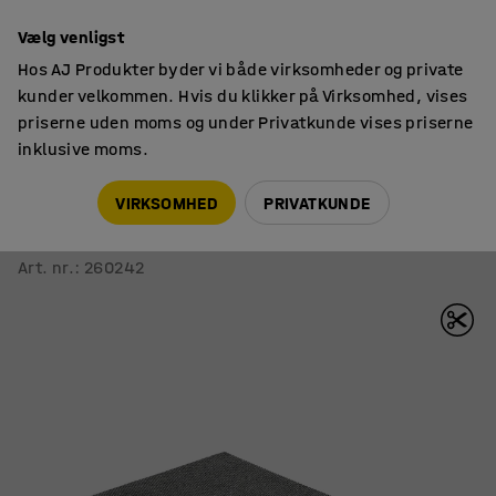
14 dages returret
Vælg venligst
Hos AJ Produkter byder vi både virksomheder og private
kunder velkommen. Hvis du klikker på Virksomhed, vises
priserne uden moms og under Privatkunde vises priserne
inklusive moms.
Indretningsdetaljer
Dørmåtter
VIRKSOMHED
PRIVATKUNDE
Entrémåtte PRIME
B 1000 mm, metermål, grå
Art. nr.
:
260242