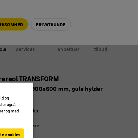
+45 5940 0999
info@ajprodukter.dk
IRKSOMHED
PRIVATKUNDE
Vores
Vi
Anmod om
ole
services
anbefaler
tilbud
rereol TRANSFORM
tion, 1972x900x600 mm, gule hylder
9652
old og
eler også
godkendte hylder
amer og med
 kølerum
k og let at rengøre
le cookies