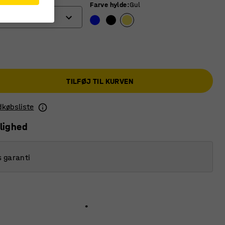
Farve hylde
:
Gul
TILFØJ TIL KURVEN
ndkøbsliste
lighed
s garanti