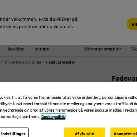
14 dages returret
under velkommen. Hvis du klikker på
V
de vises priserne inklusive moms.
Reception &
Kantine
lounge
Udendørsmøbler
Sk
r til værksted & lager
Fødevarereoler
Fødeva
Grundsek
Art. nr.
:
21
ookies til, at få vores hjemmeside til at virke ordentligt, personalisere indh
ilbyde funktioner i forhold til sociale medier og analysere vores traffik. Vi d
Fødevare
n vedrørende din brug af vores hjemmeside på vores sociale medier, i rekl
e samarbejdspartnere.
Cookiepolitik
Kan stå i
Hygiejnis
 indstillinger
Afvis alle
Accepter al
Dybde (mm)