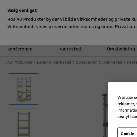
ekskl. moms
Vælg venligst
Hos AJ Produkter byder vi både virksomheder og private k
Virksomhed, vises priserne uden moms og under Privatkun
Kontor &
Lager &
konference
værksted
Omklædning
AJ Produkter
Lager & værksted
Opbevaring til værksted
Reole
Vi bruger c
reklamer, t
informatio
analytisk
Cookie -