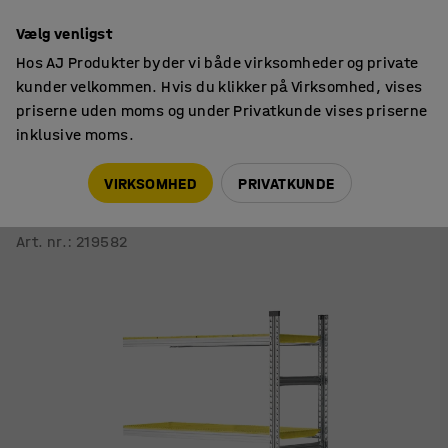
14 dages returret
Vælg venligst
Hos AJ Produkter byder vi både virksomheder og private
kunder velkommen. Hvis du klikker på Virksomhed, vises
priserne uden moms og under Privatkunde vises priserne
inklusive moms.
Reoler til værksted & lager
Fødevarereoler
VIRKSOMHED
PRIVATKUNDE
Fødevarereol TRANSFORM
Påbygningssektion, 1972x1200x500 mm, gule hylder
Art. nr.
:
219582