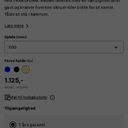
reol TRANSFORM. Reolen leveres med en færdigmonteret
gavl og kræver hverken skruer eller bolte for at samle.
Tåler at stå i kølerum.
Læs mere
Dybde (mm)
500
Farve hylde
:
Gul
400
500
1.125,-
600
ekskl. moms
Føj til indkøbsliste
Tilgængelighed
7 års garanti