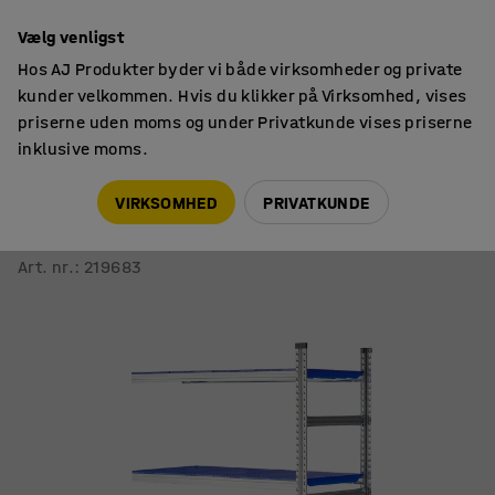
14 dages returret
Vælg venligst
Hos AJ Produkter byder vi både virksomheder og private
kunder velkommen. Hvis du klikker på Virksomhed, vises
priserne uden moms og under Privatkunde vises priserne
inklusive moms.
Reoler til værksted & lager
Fødevarereoler
VIRKSOMHED
PRIVATKUNDE
Fødevarereol TRANSFORM
Påbygningssektion, 1972x1200x600 mm, blå hylder
Art. nr.
:
219683