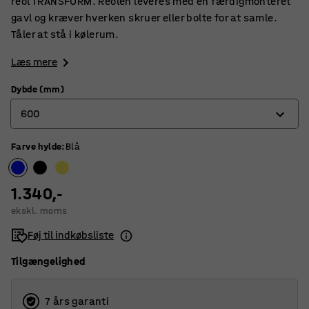
reol TRANSFORM. Reolen leveres med en færdigmonteret
gavl og kræver hverken skruer eller bolte for at samle.
Tåler at stå i kølerum.
Læs mere
Dybde (mm)
600
Farve hylde
:
Blå
400
500
1.340,-
600
ekskl. moms
Føj til indkøbsliste
Tilgængelighed
7 års garanti