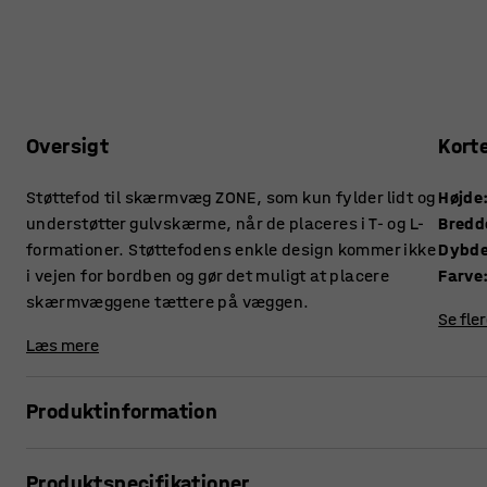
Oversigt
Kort
Støttefod til skærmvæg ZONE, som kun fylder lidt og
Højde
understøtter gulvskærme, når de placeres i T- og L-
Bredd
formationer. Støttefodens enkle design kommer ikke
Dybd
i vejen for bordben og gør det muligt at placere
Farve
skærmvæggene tættere på væggen.
Se fle
Læs mere
Produktinformation
Skærmvæg ZONE leveres med fødder designet til stabilitet.
Produktspecifikationer
de ikke nødvendige overalt, for eksempel hvor tre skærme 