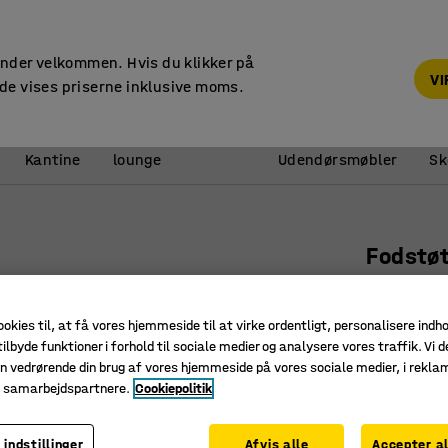
14 dages returret
under velkommen. Hvis du klikker på
V
de vises priserne inklusive moms.
Reception &
Kantine
lounge
Udendørsmøbler
Sk
Fodstøt
2-pak, so
Art. nr.
:
12
ookies til, at få vores hjemmeside til at virke ordentligt, personalisere indh
ilbyde funktioner i forhold til sociale medier og analysere vores traffik. Vi d
Øger flek
n vedrørende din brug af vores hjemmeside på vores sociale medier, i rekl
Optager 
e samarbejdspartnere.
Cookiepolitik
Passer t
 indstillinger
Afvis alle
Accepter al
Farve
:
Sort