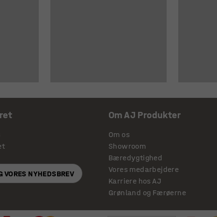
ret
Om AJ Produkter
s
Om os
et
Showroom
Bæredygtighed
Vores medarbejdere
IG VORES NYHEDSBREV
Karriere hos AJ
Grønland og Færøerne