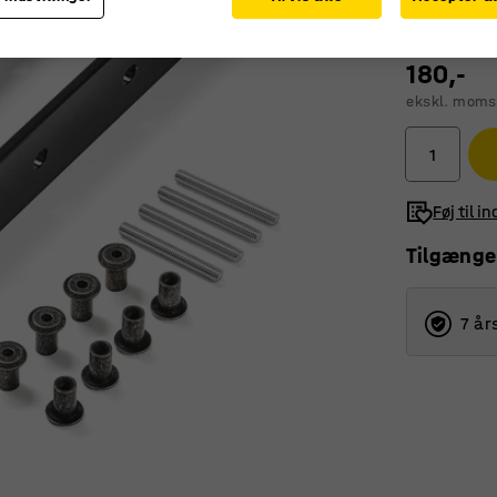
180,-
ekskl. moms
Føj til i
Tilgænge
7 år