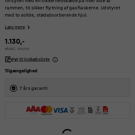
forsynet med en sikkerhedskæde på hver side af
rammen, til sikker flytning af gasflaskerne. Udstyret
med to solide, stødabsorberende hjul.
Læs mere
1.130,-
ekskl. moms
Føj til indkøbsliste
Tilgængelighed
7 års garanti