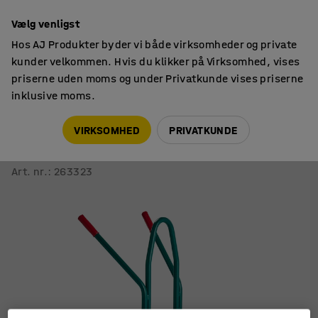
14 dages returret
Vælg venligst
Hos AJ Produkter byder vi både virksomheder og private
kunder velkommen. Hvis du klikker på Virksomhed, vises
priserne uden moms og under Privatkunde vises priserne
inklusive moms.
Sækkevogne
Vogne til gasflasker
VIRKSOMHED
PRIVATKUNDE
Gasflaskevogn KENNY
420x1060x260 mm, massive gummihjul
Art. nr.
:
263323